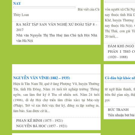
NAY
Bài viết của Cù
vốn người xã Chi Ng
Thùy Loan
nay thuộc tỉnh Hải 
Khê, huyện Thượng 
RA MẮT TẬP SAN VĂN NGHỆ XỨ ĐOÀI TẬP 8 -
nay thuộc Hà Nội).
2017
Thị Thái, con gái 
Nhà văn Nguyễn Thị Thu Huệ làm Chủ tịch Hội Nhà
20 tuổi,...
văn Hà Nội
ĐÀM KHÍ (NGỘ 
PHẦN I THƠ C
(1020 - 1088)
Xứ Đoài văn
Văn nghệ trăm mi
NGUYỄN VĂN VĨNH (1882 – 1935)
Cô dâu bật khóc nh
Hiệu là Tân Nam Tử, quê ở làng Phượng Vũ, huyện Thường
Tín, tỉnh Hà Đông. Năm 16 tuổi tốt nghiệp trường Thông
từ ngữ thần thánh, t
ngôn, sau làm thư ký ở Tòa sứ nhiều nơi. Năm 24 tuổi
trên thế gian này, t
(1906), đi dự Hội chợ triển lãm (Đấu xảo) tại Mác-xây
gọi.
(Pháp). Trở về xin thôi việc thư ký, đứng ra lập xưởng in,
BỨC TRANH
làm báo. Sau được cử là...
Tiền nhuận bút bài
PHAN KẾ BÍNH (1875 - 1921)
NGUYỄN BÁ HỌC (1857 - 1921)