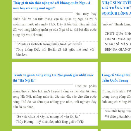
Thấy gì từ tổn thất nặng nề với không quân Nga - 4
NHẠC SĨ NGUYỄ
máy bay rơi cùng một ngày?
GIÁ THẲNG THỪ
SỢ MÍCH LÒNG A
Hai máy bay
chiến đấu và hai trực thăng vận tải quân sự Nga đã rơi ở
miền nam nước này ngày 13/5. Đây là tổn thất nặng nề nhất
"mổ xẻ" Thanh Lam
đối với hàng không quân sự của Nga kể từ khi bắt đầu cuộc
CHÚT QUÀ NH
xung đột với Ukraine.
TRONG MÙA DỊ
Tư tưởng Goebbels trong thông tin-tuyên truyền
NHẠC SĨ VĂN
Tổng thống Đức nói Berlin đã hết 'giấc mơ xưa' với
BẾN ĐÀ GIANG
Moskva
Mỹ thuật
Nhiếp ảnh
Tranh vẽ gánh hàng rong Hà Nội giành giải nhất cuộc
Làng cổ Mông Phụ,
thi ''Hà Nội là''
Trần Quốc Trung
Các tác phẩm
mang theo sự hòa hợp giữa truyền thống và hiện đại, từ hàng
Trung, sinh năm 19
rong Hà Nội, những món ăn đặc sản đặc sắc cho đến cuộc
tượng trong cộng đồ
sống Thủ đô về đêm qua những góc nhìn, trải nghiệm đầy
ảnh làng cổ Mông P
dấu ấn cá nhân.
Giải nhất hạng mụ
"Sự việc chưa hề xảy ra, nhưng nó vẫn tồn tại"
Vũ điệu giữa khôn
Thủy Hương - mỹ nhân đẹp nhất làng giải trí Việt