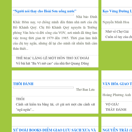
Gương mặt văn nghệ
Văn hóa Xứ Đoài
“Người nói thay cho Hoài Sơn uống nước”
Kẹo Vừng Đường 
Nhà báo Đình
Khải: Hôm nay, vợ chồng mình đến thăm nhà mới của chị
Nguyễn Minh Hoa
Hồ Khánh Quý. Chị Hồ Khánh Quý nguyên là Trưởng
Nhớ về Chợ Giá
phòng Văn hóa và đời sống của VOV, nơi mình đã từng làm
Cuốn sổ tay của c
việc trong thời gian từ 1979 đến 1985. Thời gian làm lính
của chị tuy ngắn, nhưng để lại cho mình rất nhiều tình cảm
thân thiết...
THẾ MẠC LẶNG LẼ MỘT HỒN THƠ XỨ ĐOÀI
Về bài hát "Ba Vì mờ cao" của nhà thơ Quang Dũng
Góc thư giãn
Văn
THÔI ĐÀNH
VĂN HÓA GIAO 
Thơ Ban Lưu
Hoàng Phương Anh
THỔI
Cảnh sát kiểm tra bằng lái, cô gái nói một câu cảnh sát
VỢ GIÀ!
"ngã ngửa"...
THẦY ĐÁNH
Tin văn hóa văn nghệ
Xứ Đoài thơ
XỨ ĐOÀI BOOKS ĐIỂM GIAO LƯU SÁCH XƯA VÀ
NGUYỄN TRÃI (13