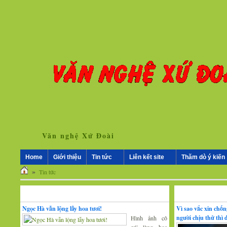
Văn nghệ Xứ Đoài
Home
Giới thiệu
Tin tức
Liên kết site
Thăm dò ý kiến
»
Tin tức
Nhân vật - Sự kiện
Nghiên cứu, trao 
Ngọc Hà vẫn lộng lẫy hoa tươi!
Vì sao vắc xin chố
người chịu thử thì
Hình ảnh cô