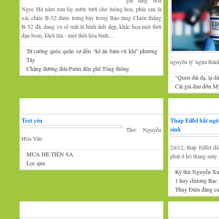
gái làng hoa
Ngọc Hà năm xưa lấy nước tưới cho luống hoa, phía sau là
xác chiếc B-52 được trưng bày trong Bảo tàng Chiến thắng
B-52 đã, đang và sẽ mãi là hình ảnh đẹp, khắc họa một thời
đạn bom, khói lửa - một thời hòa bình…
Từ cường quốc quân sự đến “kẻ ăn bám vũ khí” phương
Tây
nguyên lý 'ngựa thàn
Chặng đường đưa Putin đến ghế Tổng thống
"Quen dái dạ, lạ dá
Cái giá đau đớn Mỹ
Thơ
Tin Mới
Trót yêu
Tháp Eiffel bất ng
sinh
Thơ: Nguyễn
Hòa Văn
24/12, tháp Eiffel 
MÙA HÈ TIÊN SA
phát ở hố thang máy g
Lọc qua
Kỳ thủ Nguyễn Xu
1 huy chương Bạc
Thụy Điển đăng cai
Đàm luận
Âm nhạc