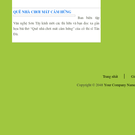
Thi thơ-Đối đáp
QUÊ NHÀ CHƠI MÁT CẢM HỨNG
Ban biên tập
Văn nghệ Sơn Tây kính mời các thi hữu và bạn đọc xa gần
họa bài thơ “Quê nhà chơi mát cảm hứng” của cố thi sĩ Tản
Đà.
Trang nhất
Gi
Copyright © 2048
Your Company Nam