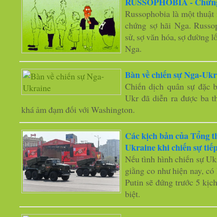
RUSSOPHOBIA - Chứng 
Russophobia là một thuật n
chứng sợ hãi Nga. Russop
sử, sợ văn hóa, sợ đường l
Nga.
Bàn về chiến sự Nga-Ukr
Chiến dịch quân sự đặc b
Ukr đã diễn ra được ba t
khá ảm đạm đối với Washington.
Các kịch bản của Tổng t
Ukraine khi chiến sự tiếp
Nếu tình hình chiến sự Ukr
giằng co như hiện nay, c
Putin sẽ đứng trước 5 kịc
biệt.