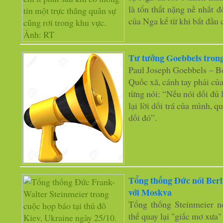
là tổn thất nặng nề nhất 
của Nga kể từ khi bắt đầu 
Tư tưởng Goebbels trong
Paul Joseph Goebbels – B
Quốc xã, cánh tay phải của
từng nói: “Nếu nói dối đủ l
lại lời dối trá của mình, q
dối đó”.
Tổng thống Đức nói Berli
với Moskva
Tổng thống Steinmeier n
thể quay lại "giấc mơ xưa"