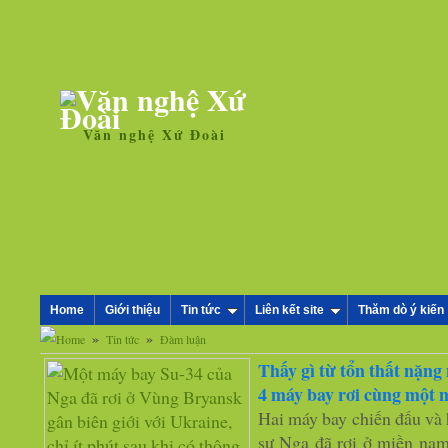
Văn nghệ Xứ Đoài
Home
Giới thiệu
Tin tức
Liên kết site
Thăm dò ý kiến
»
»
Tin tức
Đàm luận
Thấy gì từ tổn thất nặng
4 máy bay rơi cùng một 
Hai máy bay chiến đấu và h
sự Nga đã rơi ở miền nam