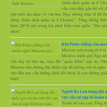
chiến dịch quân sự ở Ukr
vẫn cảm thấy gắn bó với đ
yêu mến âm nhạc và văn học Nga, nhưng thực tế đã th
động chiến dịch quân sự ở Ukraine", Tổng thống Đức
hôm 28/10 nói trong bài phát biểu toàn quốc. "Hai nư
nhau".
Khi Putin chẳng còn mu
Macron, một trong số ít ỏi
Moskva trước giờ Nga nổ
vẫn duy trì liên lạc, trao đổi “quan điểm” này nọ. Nh
Macron trên đường dây khẩn cấp đã không còn ai nghe m
cho đến nay vẫn khẳng định đối thoại là con đường giả
blah!
Người Ba Lan đang đặt q
vực của sự sụp đổ hoàn 
Tuyên bố của cựu Tổng t