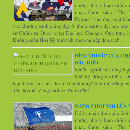
những nhà lý luận chính t
nhất. Cuốn sách “The 
Politics” của ông xuất b
vào chương trình giảng dạy ở nhiều trường đại học trên 
sư Chính trị Quốc tế tại Đại học Chicago. Ông từng l
Không quân Hoa Kỳ trước khi theo nghiệp đèn sách.
ĐÊM TRƯỚC CỦA CHI
ĐẶC BIỆT
Nhiều người hỏi rằng Ng
Nhĩ Kỳ đóng eo biển…thì
Nga bị hụt hơi tại Ukraine hay không? Xin thưa rằng 
Tây tập thể” đang chơi với Putin đấy!
NATO CHƠI VỚI LỬA 
Đó là nhận định của Joh
những nhà lý luận chính t
nhất. Cuốn sách “The 