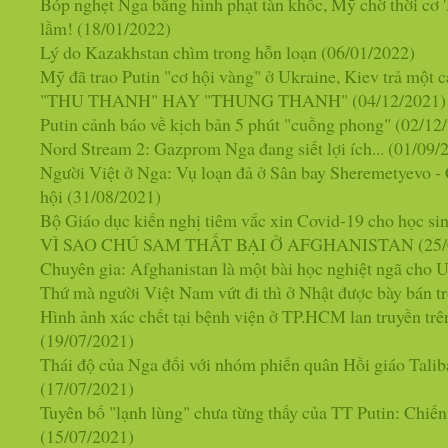
Bóp nghẹt Nga bằng hình phạt tàn khốc, Mỹ chờ thời cơ 
lầm!
(18/01/2022)
Lý do Kazakhstan chìm trong hỗn loạn
(06/01/2022)
Mỹ đã trao Putin "cơ hội vàng" ở Ukraine, Kiev trả một c
"THU THANH" HAY "THUNG THANH"
(04/12/2021)
Putin cảnh báo về kịch bản 5 phút "cuồng phong"
(02/12
Nord Stream 2: Gazprom Nga đang siết lợi ích...
(01/09/
Người Việt ở Nga: Vụ loạn đả ở Sân bay Sheremetyevo - 
hội
(31/08/2021)
Bộ Giáo dục kiến nghị tiêm vắc xin Covid-19 cho học si
VÌ SAO CHÚ SAM THẤT BẠI Ở AFGHANISTAN
(25
Chuyên gia: Afghanistan là một bài học nghiệt ngã cho 
Thứ mà người Việt Nam vứt đi thì ở Nhật được bày bán tr
Hình ảnh xác chết tại bệnh viện ở TP.HCM lan truyền trên
(19/07/2021)
Thái độ của Nga đối với nhóm phiến quân Hồi giáo Talib
(17/07/2021)
Tuyên bố "lạnh lùng" chưa từng thấy của TT Putin: Chiến
(15/07/2021)