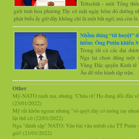
Teltschik - mời Tổng thố
giới tinh hoa phương Tây có mặt ngày hôm đó dường n
phát biểu ấy giờ đây không chỉ là một bất ngờ, mà còn là
Nhằm đúng “tử huyệt” đ
hiểm: Ông Putin khiến 
Trong tất cả các đại dươn
Nga lại chọn đúng một 
Vùng Đặc quyền Kinh tế 
Âu để tiến hành tập trận.
Other
Mỹ-NATO ranh ma, nhưng "Chúa ơi! Họ đang đối đầu với
(23/01/2022)
Mỹ rất khôn ngoan nhưng "vỏ quýt dày có móng tay nhọn"
lật thế cờ
(22/01/2022)
Nga "đánh sập" NATO: Ván bài vận mệnh của TT Putin -
giờ!
(21/01/2022)