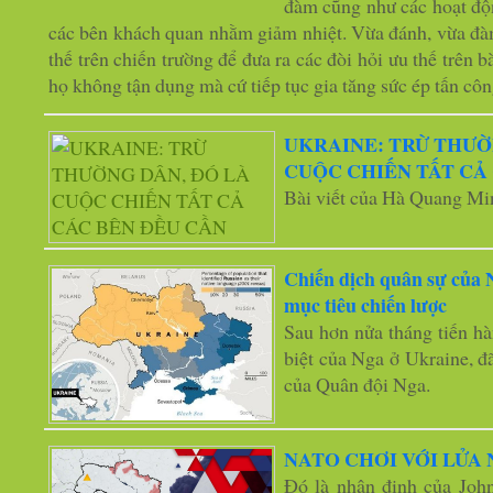
đàm cũng như các hoạt độn
các bên khách quan nhằm giảm nhiệt. Vừa đánh, vừa đà
thế trên chiến trường để đưa ra các đòi hỏi ưu thế trên
họ không tận dụng mà cứ tiếp tục gia tăng sức ép tấn côn
UKRAINE: TRỪ THƯỜ
CUỘC CHIẾN TẤT CẢ
Bài viết của Hà Quang Mi
Chiến dịch quân sự của 
mục tiêu chiến lược
Sau hơn nửa tháng tiến hà
biệt của Nga ở Ukraine, đã
của Quân đội Nga.
NATO CHƠI VỚI LỬA 
Đó là nhận định của Joh