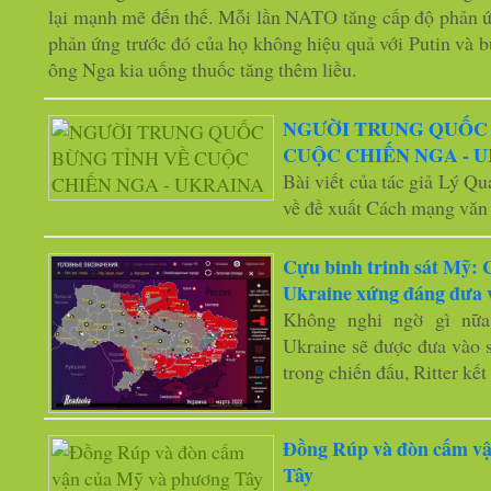
lại mạnh mẽ đến thế. Mỗi lần NATO tăng cấp độ phản ứn
phản ứng trước đó của họ không hiệu quả với Putin và 
ông Nga kia uống thuốc tăng thêm liều.
NGƯỜI TRUNG QUỐC 
CUỘC CHIẾN NGA - 
Bài viết của tác giả Lý Q
về đề xuất Cách mạng văn 
Cựu binh trinh sát Mỹ: C
Ukraine xứng đáng đưa 
Không nghi ngờ gì nữa
Ukraine sẽ được đưa vào 
trong chiến đấu, Ritter kết
Đồng Rúp và đòn cấm v
Tây