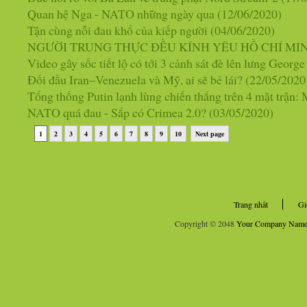
Quan hệ Nga - NATO những ngày qua
(12/06/2020)
Tận cùng nỗi đau khổ của kiếp người
(04/06/2020)
NGƯỜI TRUNG THỰC ĐỀU KÍNH YÊU HỒ CHÍ MI
Video gây sốc tiết lộ có tới 3 cảnh sát đè lên lưng Georg
Đối đầu Iran–Venezuela và Mỹ, ai sẽ bẻ lái?
(22/05/2020
Tổng thống Putin lạnh lùng chiến thắng trên 4 mặt trận
NATO quá đau - Sắp có Crimea 2.0?
(03/05/2020)
1
2
3
4
5
6
7
8
9
10
Next page
Trang nhất
Gi
Copyright © 2048
Your Company Nam