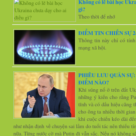
Không có lẽ bài học Ukra
gì?
Theo thời để nhớ
ĐIỂM TIN CHIẾN SỰ 24h
Thông tin này chỉ có tính
mạng xã hội.
PHIÊU LƯU QUÂN SỰ:
ĐIỂM NÀO?
Khi súng nổ ở trên đất Uk
những ý kiến cho rằng Pu
tĩnh và có dấu hiệu căng t
cho ông ta nhiều thời gia
khi cuộc chiến kéo dài đế
như nhận định về chuyện sai lầm do tuổi tác nên thiếu t
nữa. Từng nước cờ mà Putin đi vẫn sắc. Nếu nó không