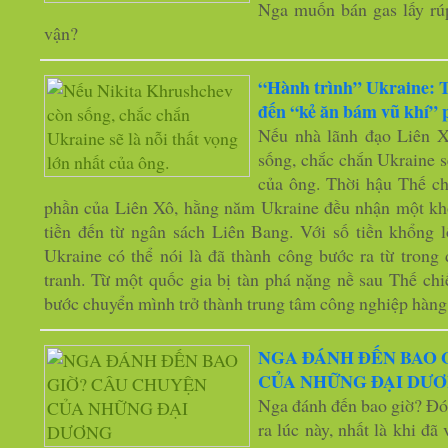
Nga muốn bán gas lấy rúp
vận?
“Hành trình” Ukraine: 
đến “kẻ ăn bám vũ khí”
Nếu nhà lãnh đạo Liên X
sống, chắc chắn Ukraine sẽ
của ông. Thời hậu Thế chi
phần của Liên Xô, hằng năm Ukraine đều nhận một kho
tiền đến từ ngân sách Liên Bang. Với số tiền khổng 
Ukraine có thể nói là đã thành công bước ra từ trong
tranh. Từ một quốc gia bị tàn phá nặng nề sau Thế chi
bước chuyển mình trở thành trung tâm công nghiệp hàng
NGA ĐÁNH ĐẾN BAO 
CỦA NHỮNG ĐẠI DƯ
Nga đánh đến bao giờ? Đó 
ra lúc này, nhất là khi đ