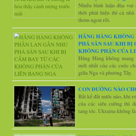
Nhiều bình luận đùa vui
thời phát hiện thì cả nh
thơm ngon rồi.
HÃNG HÀNG KHÔNG 
PHÁ SẢN SAU KHI BỊ
KHÔNG PHẬN CỦA L
Hãng Hàng không mang c
mới nhất của các cuộc ch
giữa Nga và phương Tây.
CON ĐƯỜNG NÀO CH
Bất kể đất nước nào, khi r
của các siêu cường thì đ
tang tóc. Ukraina không là