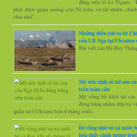
đăng trên tờ Le Figaro: 
phải được giảm xuống còn 50 triệu, và tất nhiên, chí
chia nhỏ”.
Những điều rút ra từ Chi
của LB Nga tại Ukraina 
Bài viết của Hà Huy Thắn
Mỹ ước tính số tài sản c
trên toàn cầu
Mỹ công bố khối tài sản
đóng băng nhằm đáp trả v
quân sự ở Ukraine hơn 4 tháng trước.
Đi vắng nhờ vợ xả nước b
hỏa thấy cảnh tượng trư