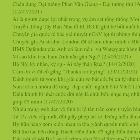
Chân dung Đại tướng Phan Văn Giang - Đại tướng thứ 16
(12/07/2021)
Ai là người được lợi nhất trong vụ ám sát tổng thống Moï
Truyền thông Tây Ban Nha tố EURO là giải bê bối nhất l
Chuyên gia quốc tế bác giả thuyết nCoV lọt từ phòng th
Chuyên gia Australia: London đã tự làm nhục mình ở Bi
HMS Defender của Anh có làm nên "vụ Watergate hàng 
Vì sao khu trục hạm Anh nắn gân Nga?
(25/06/2021)
Hà Nội kỳ nhân, kỳ sự - Ai xây tháp Rùa?
(14/12/2020)
Cảm ơn vì đã cố gắng "Thanks for trying".
(23/11/2020)
Đánh người tử vong khi giải cứu vợ bắt cóc bị xử lý như 
Nạn lợi ích nhóm đã từng "đập chết" ngành ô tô Việt?
(1
Điều khinh bỉ nhất cuộc đời này là chửi bới, nhục mạ nh
giúp đỡ mình
(17/07/2020)
Nhiều trang web đen vô tình bị lộ tên trên sóng truyền hì
Từ 1/7 việc cấp mới, đổi giấy phép lái xe. Đừng hiểu lầm
Hy hữu hàng xóm kiện nhau ra tòa giành quyền nuôi chó
Bài thơ tạc bên dòng Thạch Hãn được đề nghị điền thêm t
Đức nói rõ với Ba Lan về trừng phạt Nord Stream-2
(17/