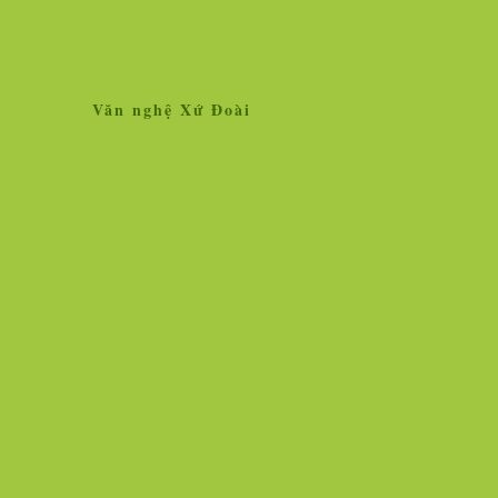
Văn nghệ Xứ Đoài
Home
Giới thiệu
Tin tức
Liên kết site
Thăm dò ý kiến
L
»
Tin tức
Nhân vật - Sự kiện
Nghiên cứu, trao 
Ngọc Hà vẫn lộng lẫy hoa tươi!
Vì sao vắc xin chố
người chịu thử thì
Hình ảnh cô