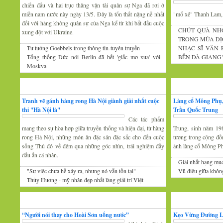
chiến đấu và hai trực thăng vận tải quân sự Nga đã rơi ở
miền nam nước này ngày 13/5. Đây là tổn thất nặng nề nhất
"mổ xẻ" Thanh Lam
đối với hàng không quân sự của Nga kể từ khi bắt đầu cuộc
CHÚT QUÀ NH
xung đột với Ukraine.
TRONG MÙA DỊ
Tư tưởng Goebbels trong thông tin-tuyên truyền
NHẠC SĨ VĂN
Tổng thống Đức nói Berlin đã hết 'giấc mơ xưa' với
BẾN ĐÀ GIANG
Moskva
Mỹ thuật
Nhiếp ảnh
Tranh vẽ gánh hàng rong Hà Nội giành giải nhất cuộc
Làng cổ Mông Phụ,
thi ''Hà Nội là''
Trần Quốc Trung
Các tác phẩm
mang theo sự hòa hợp giữa truyền thống và hiện đại, từ hàng
Trung, sinh năm 19
rong Hà Nội, những món ăn đặc sản đặc sắc cho đến cuộc
tượng trong cộng đồ
sống Thủ đô về đêm qua những góc nhìn, trải nghiệm đầy
ảnh làng cổ Mông P
dấu ấn cá nhân.
Giải nhất hạng mụ
"Sự việc chưa hề xảy ra, nhưng nó vẫn tồn tại"
Vũ điệu giữa khôn
Thủy Hương - mỹ nhân đẹp nhất làng giải trí Việt
Gương mặt văn nghệ
Văn hóa Xứ Đoài
“Người nói thay cho Hoài Sơn uống nước”
Kẹo Vừng Đường 