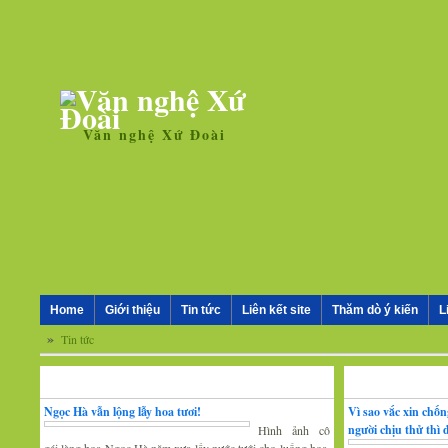
Văn nghệ Xứ Đoài
Home
Giới thiệu
Tin tức
Liên kết site
Thăm dò ý kiến
L
»
Tin tức
Nhân vật - Sự kiện
Nghiên cứu, trao 
Ngọc Hà vẫn lộng lẫy hoa tươi!
Vì sao vắc xin chố
người chịu thử thì
Hình ảnh cô