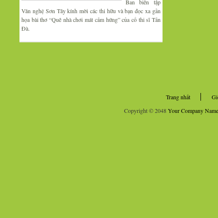
Ban biên tập
Văn nghệ Sơn Tây kính mời các thi hữu và bạn đọc xa gần
họa bài thơ “Quê nhà chơi mát cảm hứng” của cố thi sĩ Tản
Đà.
Trang nhất
Gi
Copyright © 2048
Your Company Nam