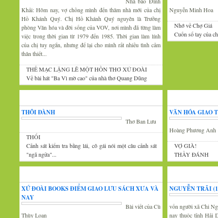
Nhà báo Đình
Khải: Hôm nay, vợ chồng mình đến thăm nhà mới của chị
Nguyễn Minh Hoa
Hồ Khánh Quý. Chị Hồ Khánh Quý nguyên là Trưởng
Nhớ về Chợ Giá
phòng Văn hóa và đời sống của VOV, nơi mình đã từng làm
Cuốn sổ tay của c
việc trong thời gian từ 1979 đến 1985. Thời gian làm lính
của chị tuy ngắn, nhưng để lại cho mình rất nhiều tình cảm
thân thiết...
THẾ MẠC LẶNG LẼ MỘT HỒN THƠ XỨ ĐOÀI
Về bài hát "Ba Vì mờ cao" của nhà thơ Quang Dũng
Góc thư giãn
Văn
THÔI ĐÀNH
VĂN HÓA GIAO 
Thơ Ban Lưu
Hoàng Phương Anh
THỔI
Cảnh sát kiểm tra bằng lái, cô gái nói một câu cảnh sát
VỢ GIÀ!
"ngã ngửa"...
THẦY ĐÁNH
Tin văn hóa văn nghệ
Xứ Đoài thơ
XỨ ĐOÀI BOOKS ĐIỂM GIAO LƯU SÁCH XƯA VÀ
NGUYỄN TRÃI (13
NAY
Bài viết của Cù
vốn người xã Chi Ng
Thùy Loan
nay thuộc tỉnh Hải 