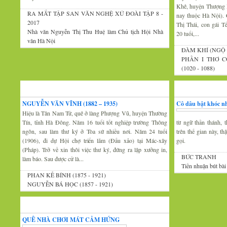
Khê, huyện Thượng 
RA MẮT TẬP SAN VĂN NGHỆ XỨ ĐOÀI TẬP 8 -
nay thuộc Hà Nội).
2017
Thị Thái, con gái 
Nhà văn Nguyễn Thị Thu Huệ làm Chủ tịch Hội Nhà
20 tuổi,...
văn Hà Nội
ĐÀM KHÍ (NGỘ 
PHẦN I THƠ C
(1020 - 1088)
Xứ Đoài văn
Văn nghệ trăm mi
NGUYỄN VĂN VĨNH (1882 – 1935)
Cô dâu bật khóc nh
Hiệu là Tân Nam Tử, quê ở làng Phượng Vũ, huyện Thường
Tín, tỉnh Hà Đông. Năm 16 tuổi tốt nghiệp trường Thông
từ ngữ thần thánh, t
ngôn, sau làm thư ký ở Tòa sứ nhiều nơi. Năm 24 tuổi
trên thế gian này, t
(1906), đi dự Hội chợ triển lãm (Đấu xảo) tại Mác-xây
gọi.
(Pháp). Trở về xin thôi việc thư ký, đứng ra lập xưởng in,
BỨC TRANH
làm báo. Sau được cử là...
Tiền nhuận bút bài
PHAN KẾ BÍNH (1875 - 1921)
NGUYỄN BÁ HỌC (1857 - 1921)
Thi thơ-Đối đáp
QUÊ NHÀ CHƠI MÁT CẢM HỨNG