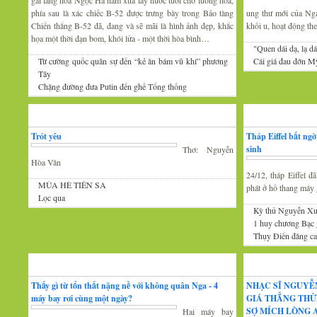
gái làng hoa Ngọc Hà năm xưa lấy nước tưới cho luống hoa,
phía sau là xác chiếc B-52 được trưng bày trong Bảo tàng
ung thư mới của Nga 
Chiến thắng B-52 đã, đang và sẽ mãi là hình ảnh đẹp, khắc
khối u, hoạt động th
họa một thời đạn bom, khói lửa - một thời hòa bình…
"Quen dái dạ, lạ dá
Từ cường quốc quân sự đến “kẻ ăn bám vũ khí” phương
Cái giá đau đớn Mỹ
Tây
Chặng đường đưa Putin đến ghế Tổng thống
Thơ
Tin Mới
Trót yêu
Tháp Eiffel bất ng
sinh
Thơ: Nguyễn
Hòa Văn
24/12, tháp Eiffel 
MÙA HÈ TIÊN SA
phát ở hố thang máy g
Lọc qua
Kỳ thủ Nguyễn Xu
1 huy chương Bạc
Thụy Điển đăng cai
Đàm luận
Âm nhạc
Thấy gì từ tổn thất nặng nề với không quân Nga - 4
NHẠC SĨ NGUYỄ
máy bay rơi cùng một ngày?
GIÁ THẲNG THỪ
SỢ MÍCH LÒNG A
Hai máy bay