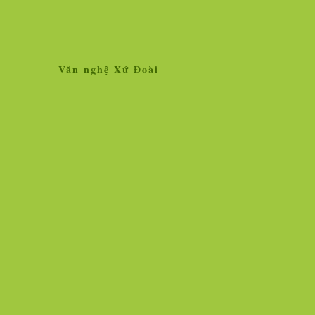
Văn nghệ Xứ Đoài
Home
Giới thiệu
Tin tức
Liên kết site
Thăm dò ý kiến
L
»
Tin tức
Nhân vật - Sự kiện
Nghiên cứu, trao 
Ngọc Hà vẫn lộng lẫy hoa tươi!
Vì sao vắc xin chố
người chịu thử thì
Hình ảnh cô