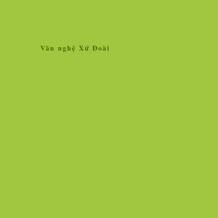
Văn nghệ Xứ Đoài
Home
Giới thiệu
Tin tức
Liên kết site
Thăm dò ý kiến
L
»
Tin tức
Nhân vật - Sự kiện
Nghiên cứu, trao 
Ngọc Hà vẫn lộng lẫy hoa tươi!
Vì sao vắc xin chố
người chịu thử thì
Hình ảnh cô