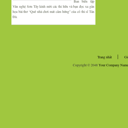
Ban biên tập
Văn nghệ Sơn Tây kính mời các thi hữu và bạn đọc xa gần
họa bài thơ “Quê nhà chơi mát cảm hứng” của cố thi sĩ Tản
Đà.
Trang nhất
Gi
Copyright © 2048
Your Company Nam