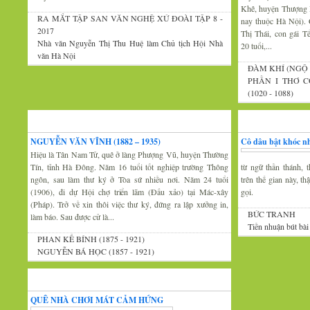
Khê, huyện Thượng 
RA MẮT TẬP SAN VĂN NGHỆ XỨ ĐOÀI TẬP 8 -
nay thuộc Hà Nội).
2017
Thị Thái, con gái 
Nhà văn Nguyễn Thị Thu Huệ làm Chủ tịch Hội Nhà
20 tuổi,...
văn Hà Nội
ĐÀM KHÍ (NGỘ 
PHẦN I THƠ C
(1020 - 1088)
Xứ Đoài văn
Văn nghệ trăm mi
NGUYỄN VĂN VĨNH (1882 – 1935)
Cô dâu bật khóc nh
Hiệu là Tân Nam Tử, quê ở làng Phượng Vũ, huyện Thường
Tín, tỉnh Hà Đông. Năm 16 tuổi tốt nghiệp trường Thông
từ ngữ thần thánh, t
ngôn, sau làm thư ký ở Tòa sứ nhiều nơi. Năm 24 tuổi
trên thế gian này, t
(1906), đi dự Hội chợ triển lãm (Đấu xảo) tại Mác-xây
gọi.
(Pháp). Trở về xin thôi việc thư ký, đứng ra lập xưởng in,
BỨC TRANH
làm báo. Sau được cử là...
Tiền nhuận bút bài
PHAN KẾ BÍNH (1875 - 1921)
NGUYỄN BÁ HỌC (1857 - 1921)
Thi thơ-Đối đáp
QUÊ NHÀ CHƠI MÁT CẢM HỨNG