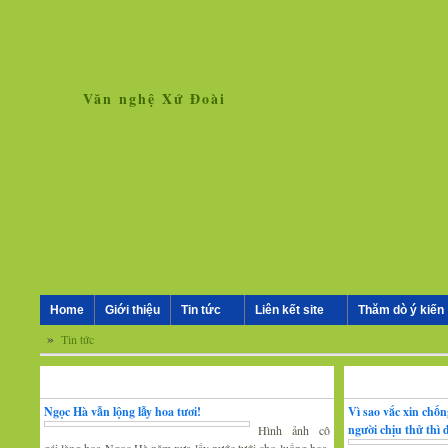
Văn nghệ Xứ Đoài
Home
Giới thiệu
Tin tức
Liên kết site
Thăm dò ý kiến
»
Tin tức
Nhân vật - Sự kiện
Nghiên cứu, trao 
Ngọc Hà vẫn lộng lẫy hoa tươi!
Vì sao vắc xin chố
người chịu thử thì
Hình ảnh cô