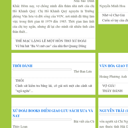
Nhà báo Đình
Khải: Hôm nay, vợ chồng mình đến thăm nhà mới của chị
Nguyễn Minh Hoa
Hồ Khánh Quý. Chị Hồ Khánh Quý nguyên là Trưởng
Nhớ về Chợ Giá
phòng Văn hóa và đời sống của VOV, nơi mình đã từng làm
Cuốn sổ tay của c
việc trong thời gian từ 1979 đến 1985. Thời gian làm lính
của chị tuy ngắn, nhưng để lại cho mình rất nhiều tình cảm
thân thiết...
THẾ MẠC LẶNG LẼ MỘT HỒN THƠ XỨ ĐOÀI
Về bài hát "Ba Vì mờ cao" của nhà thơ Quang Dũng
Góc thư giãn
Văn
THÔI ĐÀNH
VĂN HÓA GIAO 
Thơ Ban Lưu
Hoàng Phương Anh
THỔI
Cảnh sát kiểm tra bằng lái, cô gái nói một câu cảnh sát
VỢ GIÀ!
"ngã ngửa"...
THẦY ĐÁNH
Tin văn hóa văn nghệ
Xứ Đoài thơ
XỨ ĐOÀI BOOKS ĐIỂM GIAO LƯU SÁCH XƯA VÀ
NGUYỄN TRÃI (13
NAY
Bài viết của Cù
vốn người xã Chi Ng
Thùy Loan
nay thuộc tỉnh Hải 