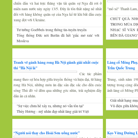
chiến đấu và hai trực thăng vận tải quân sự Nga đã rơi ở
miền nam nước này ngày 13/5. Đây là tổn thất nặng nề nhất
"mổ xẻ" Thanh Lam
đối với hàng không quân sự của Nga kể từ khi bắt đầu cuộc
CHÚT QUÀ NH
xung đột với Ukraine.
TRONG MÙA DỊ
Tư tưởng Goebbels trong thông tin-tuyên truyền
NHẠC SĨ VĂN
Tổng thống Đức nói Berlin đã hết 'giấc mơ xưa' với
BẾN ĐÀ GIANG
Moskva
Mỹ thuật
Nhiếp ảnh
Tranh vẽ gánh hàng rong Hà Nội giành giải nhất cuộc
Làng cổ Mông Phụ,
thi ''Hà Nội là''
Trần Quốc Trung
Các tác phẩm
mang theo sự hòa hợp giữa truyền thống và hiện đại, từ hàng
Trung, sinh năm 19
rong Hà Nội, những món ăn đặc sản đặc sắc cho đến cuộc
tượng trong cộng đồ
sống Thủ đô về đêm qua những góc nhìn, trải nghiệm đầy
ảnh làng cổ Mông P
dấu ấn cá nhân.
Giải nhất hạng mụ
"Sự việc chưa hề xảy ra, nhưng nó vẫn tồn tại"
Vũ điệu giữa khôn
Thủy Hương - mỹ nhân đẹp nhất làng giải trí Việt
Gương mặt văn nghệ
Văn hóa Xứ Đoài
“Người nói thay cho Hoài Sơn uống nước”
Kẹo Vừng Đường 