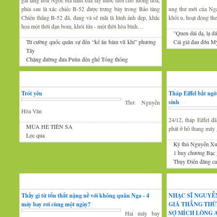
gái làng hoa Ngọc Hà năm xưa lấy nước tưới cho luống hoa,
phía sau là xác chiếc B-52 được trưng bày trong Bảo tàng
ung thư mới của Nga 
Chiến thắng B-52 đã, đang và sẽ mãi là hình ảnh đẹp, khắc
khối u, hoạt động th
họa một thời đạn bom, khói lửa - một thời hòa bình…
"Quen dái dạ, lạ dá
Từ cường quốc quân sự đến “kẻ ăn bám vũ khí” phương
Cái giá đau đớn Mỹ
Tây
Chặng đường đưa Putin đến ghế Tổng thống
Thơ
Tin Mới
Trót yêu
Tháp Eiffel bất ng
sinh
Thơ: Nguyễn
Hòa Văn
24/12, tháp Eiffel 
MÙA HÈ TIÊN SA
phát ở hố thang máy g
Lọc qua
Kỳ thủ Nguyễn Xu
1 huy chương Bạc
Thụy Điển đăng cai
Đàm luận
Âm nhạc
Thấy gì từ tổn thất nặng nề với không quân Nga - 4
NHẠC SĨ NGUYỄ
máy bay rơi cùng một ngày?
GIÁ THẲNG THỪ
SỢ MÍCH LÒNG A
Hai máy bay