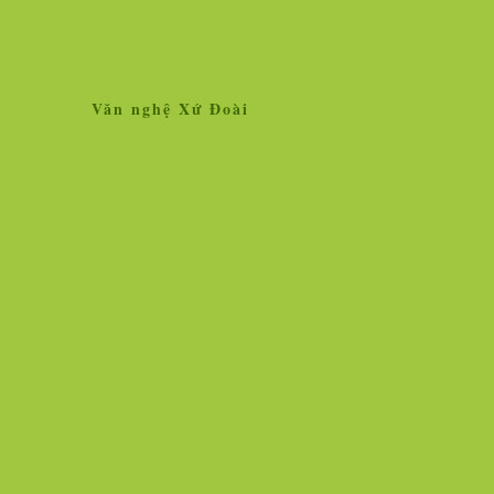
Văn nghệ Xứ Đoài
Home
Giới thiệu
Tin tức
Liên kết site
Thăm dò ý kiến
L
»
Tin tức
Nhân vật - Sự kiện
Nghiên cứu, trao 
Ngọc Hà vẫn lộng lẫy hoa tươi!
Vì sao vắc xin chố
người chịu thử thì
Hình ảnh cô