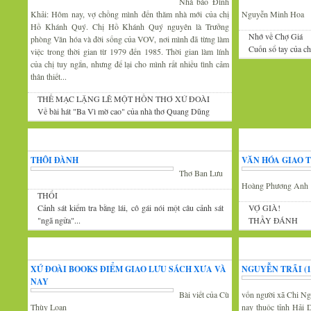
Nhà báo Đình
Khải: Hôm nay, vợ chồng mình đến thăm nhà mới của chị
Nguyễn Minh Hoa
Hồ Khánh Quý. Chị Hồ Khánh Quý nguyên là Trưởng
Nhớ về Chợ Giá
phòng Văn hóa và đời sống của VOV, nơi mình đã từng làm
Cuốn sổ tay của c
việc trong thời gian từ 1979 đến 1985. Thời gian làm lính
của chị tuy ngắn, nhưng để lại cho mình rất nhiều tình cảm
thân thiết...
THẾ MẠC LẶNG LẼ MỘT HỒN THƠ XỨ ĐOÀI
Về bài hát "Ba Vì mờ cao" của nhà thơ Quang Dũng
Góc thư giãn
Văn
THÔI ĐÀNH
VĂN HÓA GIAO 
Thơ Ban Lưu
Hoàng Phương Anh
THỔI
Cảnh sát kiểm tra bằng lái, cô gái nói một câu cảnh sát
VỢ GIÀ!
"ngã ngửa"...
THẦY ĐÁNH
Tin văn hóa văn nghệ
Xứ Đoài thơ
XỨ ĐOÀI BOOKS ĐIỂM GIAO LƯU SÁCH XƯA VÀ
NGUYỄN TRÃI (13
NAY
Bài viết của Cù
vốn người xã Chi Ng
Thùy Loan
nay thuộc tỉnh Hải 