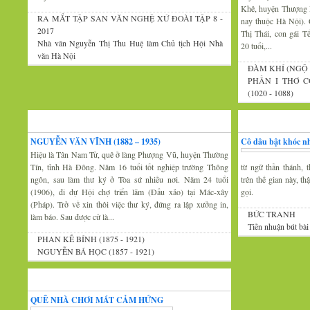
Khê, huyện Thượng 
RA MẮT TẬP SAN VĂN NGHỆ XỨ ĐOÀI TẬP 8 -
nay thuộc Hà Nội).
2017
Thị Thái, con gái 
Nhà văn Nguyễn Thị Thu Huệ làm Chủ tịch Hội Nhà
20 tuổi,...
văn Hà Nội
ĐÀM KHÍ (NGỘ 
PHẦN I THƠ C
(1020 - 1088)
Xứ Đoài văn
Văn nghệ trăm mi
NGUYỄN VĂN VĨNH (1882 – 1935)
Cô dâu bật khóc nh
Hiệu là Tân Nam Tử, quê ở làng Phượng Vũ, huyện Thường
Tín, tỉnh Hà Đông. Năm 16 tuổi tốt nghiệp trường Thông
từ ngữ thần thánh, t
ngôn, sau làm thư ký ở Tòa sứ nhiều nơi. Năm 24 tuổi
trên thế gian này, t
(1906), đi dự Hội chợ triển lãm (Đấu xảo) tại Mác-xây
gọi.
(Pháp). Trở về xin thôi việc thư ký, đứng ra lập xưởng in,
BỨC TRANH
làm báo. Sau được cử là...
Tiền nhuận bút bài
PHAN KẾ BÍNH (1875 - 1921)
NGUYỄN BÁ HỌC (1857 - 1921)
Thi thơ-Đối đáp
QUÊ NHÀ CHƠI MÁT CẢM HỨNG