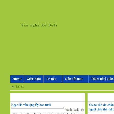
Văn nghệ Xứ Đoài
Home
Giới thiệu
Tin tức
Liên kết site
Thăm dò ý kiến
»
Tin tức
Nhân vật - Sự kiện
Nghiên cứu, trao 
Ngọc Hà vẫn lộng lẫy hoa tươi!
Vì sao vắc xin chố
người chịu thử thì
Hình ảnh cô