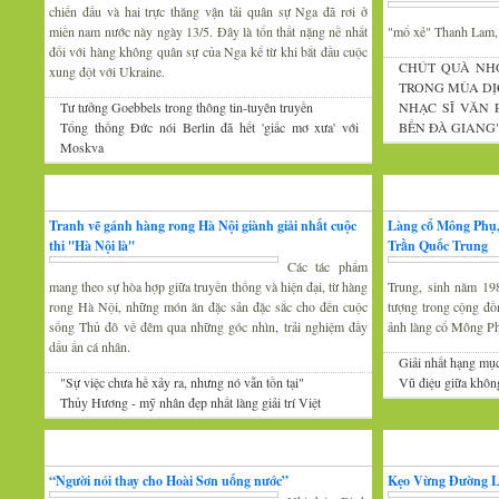
chiến đấu và hai trực thăng vận tải quân sự Nga đã rơi ở
miền nam nước này ngày 13/5. Đây là tổn thất nặng nề nhất
"mổ xẻ" Thanh Lam
đối với hàng không quân sự của Nga kể từ khi bắt đầu cuộc
CHÚT QUÀ NH
xung đột với Ukraine.
TRONG MÙA DỊ
Tư tưởng Goebbels trong thông tin-tuyên truyền
NHẠC SĨ VĂN
Tổng thống Đức nói Berlin đã hết 'giấc mơ xưa' với
BẾN ĐÀ GIANG
Moskva
Mỹ thuật
Nhiếp ảnh
Tranh vẽ gánh hàng rong Hà Nội giành giải nhất cuộc
Làng cổ Mông Phụ,
thi ''Hà Nội là''
Trần Quốc Trung
Các tác phẩm
mang theo sự hòa hợp giữa truyền thống và hiện đại, từ hàng
Trung, sinh năm 19
rong Hà Nội, những món ăn đặc sản đặc sắc cho đến cuộc
tượng trong cộng đồ
sống Thủ đô về đêm qua những góc nhìn, trải nghiệm đầy
ảnh làng cổ Mông P
dấu ấn cá nhân.
Giải nhất hạng mụ
"Sự việc chưa hề xảy ra, nhưng nó vẫn tồn tại"
Vũ điệu giữa khôn
Thủy Hương - mỹ nhân đẹp nhất làng giải trí Việt
Gương mặt văn nghệ
Văn hóa Xứ Đoài
“Người nói thay cho Hoài Sơn uống nước”
Kẹo Vừng Đường 