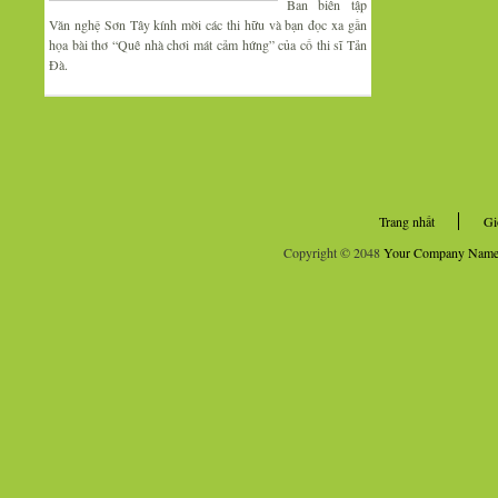
Ban biên tập
Văn nghệ Sơn Tây kính mời các thi hữu và bạn đọc xa gần
họa bài thơ “Quê nhà chơi mát cảm hứng” của cố thi sĩ Tản
Đà.
Trang nhất
Gi
Copyright © 2048
Your Company Nam