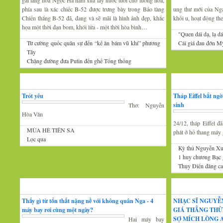
gái làng hoa Ngọc Hà năm xưa lấy nước tưới cho luống hoa,
phía sau là xác chiếc B-52 được trưng bày trong Bảo tàng
ung thư mới của Nga 
Chiến thắng B-52 đã, đang và sẽ mãi là hình ảnh đẹp, khắc
khối u, hoạt động th
họa một thời đạn bom, khói lửa - một thời hòa bình…
"Quen dái dạ, lạ dá
Từ cường quốc quân sự đến “kẻ ăn bám vũ khí” phương
Cái giá đau đớn Mỹ
Tây
Chặng đường đưa Putin đến ghế Tổng thống
Thơ
Tin Mới
Trót yêu
Tháp Eiffel bất ng
sinh
Thơ: Nguyễn
Hòa Văn
24/12, tháp Eiffel 
MÙA HÈ TIÊN SA
phát ở hố thang máy g
Lọc qua
Kỳ thủ Nguyễn Xu
1 huy chương Bạc
Thụy Điển đăng cai
Đàm luận
Âm nhạc
Thấy gì từ tổn thất nặng nề với không quân Nga - 4
NHẠC SĨ NGUYỄ
máy bay rơi cùng một ngày?
GIÁ THẲNG THỪ
SỢ MÍCH LÒNG A
Hai máy bay