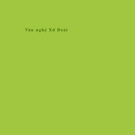
Văn nghệ Xứ Đoài
Home
Giới thiệu
Tin tức
Liên kết site
Thăm dò ý kiến
L
»
Tin tức
Nhân vật - Sự kiện
Nghiên cứu, trao 
Ngọc Hà vẫn lộng lẫy hoa tươi!
Vì sao vắc xin chố
người chịu thử thì
Hình ảnh cô