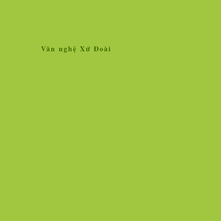
Văn nghệ Xứ Đoài
Home
Giới thiệu
Tin tức
Liên kết site
Thăm dò ý kiến
L
»
Tin tức
Nhân vật - Sự kiện
Nghiên cứu, trao 
Ngọc Hà vẫn lộng lẫy hoa tươi!
Vì sao vắc xin chố
người chịu thử thì
Hình ảnh cô