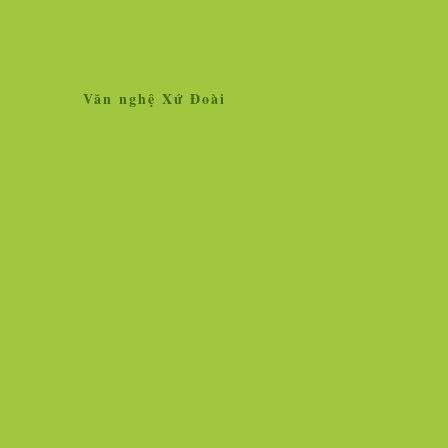
Văn nghệ Xứ Đoài
Home
Giới thiệu
Tin tức
Liên kết site
Thăm dò ý kiến
L
»
Tin tức
Nhân vật - Sự kiện
Nghiên cứu, trao 
Ngọc Hà vẫn lộng lẫy hoa tươi!
Vì sao vắc xin chố
người chịu thử thì
Hình ảnh cô