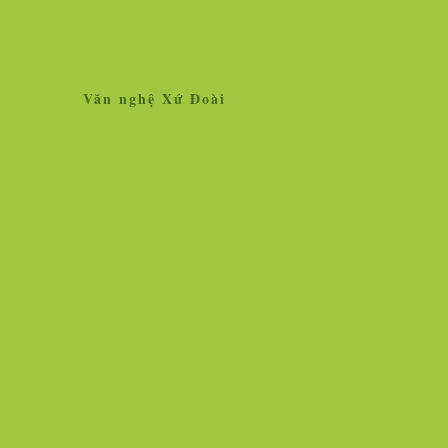
Văn nghệ Xứ Đoài
Home
Giới thiệu
Tin tức
Liên kết site
Thăm dò ý kiến
L
»
Tin tức
Nhân vật - Sự kiện
Nghiên cứu, trao 
Ngọc Hà vẫn lộng lẫy hoa tươi!
Vì sao vắc xin chố
người chịu thử thì
Hình ảnh cô