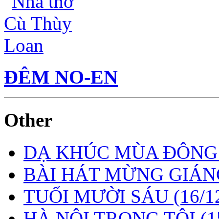
ĐÊM NO-EN
Other
DẠ KHÚC MÙA ĐÔN
BÀI HÁT MỪNG GIÁN
TUỔI MƯỜI SÁU
(16/1
HÀ NỘI TRONG TÔI
(1