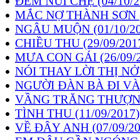
ĐÊM NÚI CHẸ
(04/10/
MẮC NỢ THÀNH SƠN
NGÂU MUỘN
(01/10/2
CHIỀU THU
(29/09/201
MƯA CON GÁI
(26/09/
​NÓI THAY LỜI THỊ N
NGƯỜI ĐÀN BÀ ĐI V
VẦNG TRĂNG THƯỢ
TÌNH THU
(11/09/2017)
VỀ ĐÂY ANH
(07/09/2