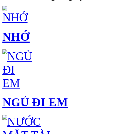
NHỚ
NGỦ ĐI EM