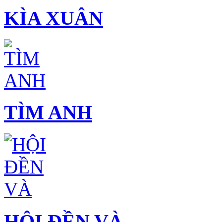
KÌA XUÂN
TÌM ANH
HỘI ĐỀN VÀ