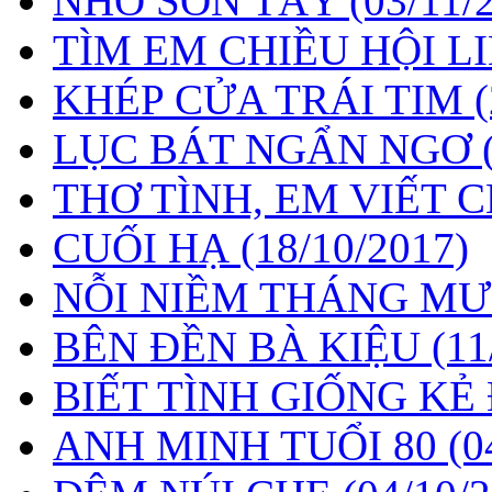
NHỚ SƠN TÂY
(03/11/
TÌM EM CHIỀU HỘI L
KHÉP CỬA TRÁI TIM
LỤC BÁT NGẨN NGƠ
THƠ TÌNH, EM VIẾT 
CUỐI HẠ
(18/10/2017)
NỖI NIỀM THÁNG M
BÊN ĐỀN BÀ KIỆU
(11
BIẾT TÌNH GIỐNG K
ANH MINH TUỔI 80
(0