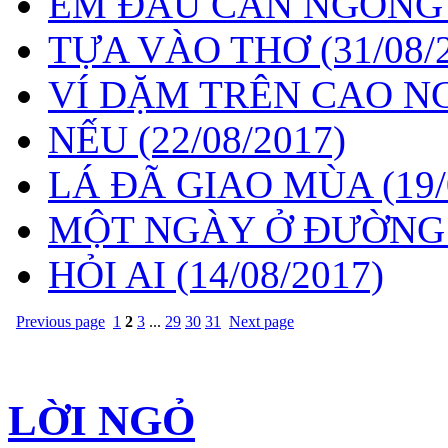
EM ĐÂU CẦN NGÓNG
TỰA VÀO THƠ
(31/08/
VÍ DẶM TRÊN CAO 
NẾU
(22/08/2017)
LÁ ĐÃ GIAO MÙA
(19
MỘT NGÀY Ở ĐƯỜNG
HỎI AI
(14/08/2017)
Previous page
1
2
3
...
29
30
31
Next page
LỜI NGỎ