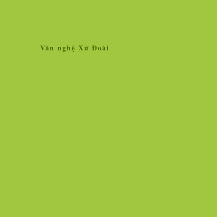
Văn nghệ Xứ Đoài
Home
Giới thiệu
Tin tức
Liên kết site
Thăm dò ý kiến
L
»
Tin tức
Nhân vật - Sự kiện
Nghiên cứu, trao 
Ngọc Hà vẫn lộng lẫy hoa tươi!
Vì sao vắc xin chố
người chịu thử thì
Hình ảnh cô