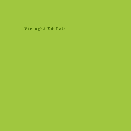
Văn nghệ Xứ Đoài
Home
Giới thiệu
Tin tức
Liên kết site
Thăm dò ý kiến
L
»
Tin tức
Nhân vật - Sự kiện
Nghiên cứu, trao 
Ngọc Hà vẫn lộng lẫy hoa tươi!
Vì sao vắc xin chố
người chịu thử thì
Hình ảnh cô