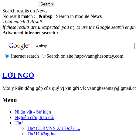
Search results on News
No result match : "
&nbsp
" Search in module
News
Total match 0 Result
If these results are unexpected. you try to use the Google search engi
Advanced internet search :
Internet search
Search on site http://vannghesontay.com
LỜI NGỎ
Mọi ý kiến đóng góp của quý vị xin gửi về: vannghesontay@gmail.c
Menu
Nhân vật - Sự kiện
Nghiên cứu, trao đổi
Thơ
Thơ CLBVNS Xứ Đoài -...
Thơ Đường luật