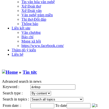
Tin văn hóa văn nghệ
Xứ Đoài thơ
Xứ Đoài văn
Văn nghệ trăm miền
Thi thơ-Đối đáp
Thông báo
Liên kết site
Văn chương
Báo chí
Mạng xã hội
https://www.facebook.com/
Thăm dò ý kiến
Liên hệ
»
Tin tức
Advanced search in news
Keyword :
Search type :
Search in topics :
From date: :
To date