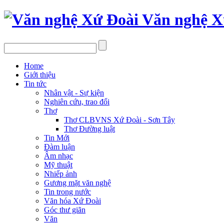
Văn nghệ X
Home
Giới thiệu
Tin tức
Nhân vật - Sự kiện
Nghiên cứu, trao đổi
Thơ
Thơ CLBVNS Xứ Đoài - Sơn Tây
Thơ Đường luật
Tin Mới
Đàm luận
Âm nhạc
Mỹ thuật
Nhiếp ảnh
Gương mặt văn nghệ
Tin trong nước
Văn hóa Xứ Đoài
Góc thư giãn
Văn