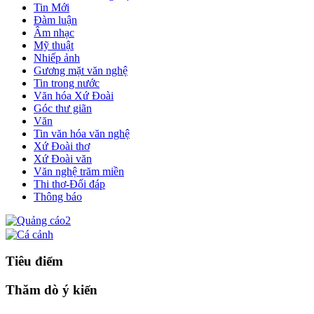
Tin Mới
Đàm luận
Âm nhạc
Mỹ thuật
Nhiếp ảnh
Gương mặt văn nghệ
Tin trong nước
Văn hóa Xứ Đoài
Góc thư giãn
Văn
Tin văn hóa văn nghệ
Xứ Đoài thơ
Xứ Đoài văn
Văn nghệ trăm miền
Thi thơ-Đối đáp
Thông báo
Tiêu điểm
Thăm dò ý kiến