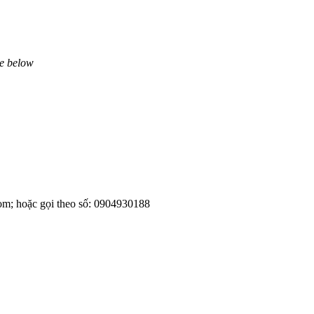
ne below
om; hoặc gọi theo số: 0904930188