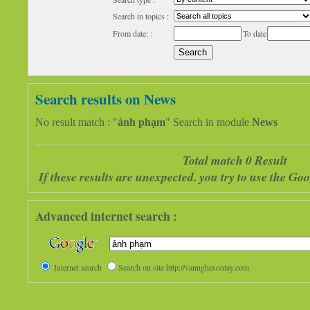
Search in topics :
From date: :
To date
Search results on News
No result match : "
ảnh phạm
" Search in module
News
Total match 0 Result
If these results are unexpected. you try to use the G
Advanced internet search :
Internet search
Search on site http://vannghesontay.com