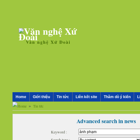
Văn nghệ Xứ Đoài
Home
Giới thiệu
Tin tức
Liên kết site
Thăm dò ý kiến
L
»
Tin tức
Advanced search in news
Keyword :
Search type :