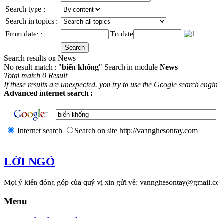
Search type :
Search in topics :
From date: :
To date
Search results on News
No result match : "
biển khống
" Search in module
News
Total match 0 Result
If these results are unexpected. you try to use the Google search engi
Advanced internet search :
Internet search
Search on site http://vannghesontay.com
LỜI NGỎ
Mọi ý kiến đóng góp của quý vị xin gửi về: vannghesontay@gmail.c
Menu