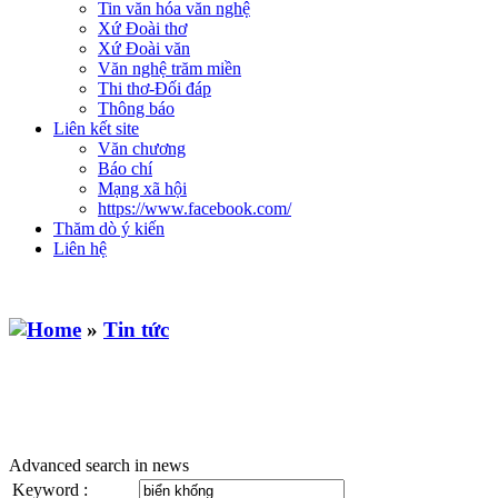
Tin văn hóa văn nghệ
Xứ Đoài thơ
Xứ Đoài văn
Văn nghệ trăm miền
Thi thơ-Đối đáp
Thông báo
Liên kết site
Văn chương
Báo chí
Mạng xã hội
https://www.facebook.com/
Thăm dò ý kiến
Liên hệ
»
Tin tức
Advanced search in news
Keyword :