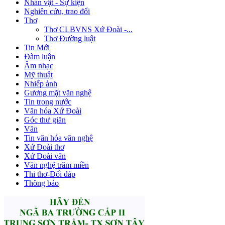
Nhân vật - Sự kiện
Nghiên cứu, trao đổi
Thơ
Thơ CLBVNS Xứ Đoài -...
Thơ Đường luật
Tin Mới
Đàm luận
Âm nhạc
Mỹ thuật
Nhiếp ảnh
Gương mặt văn nghệ
Tin trong nước
Văn hóa Xứ Đoài
Góc thư giãn
Văn
Tin văn hóa văn nghệ
Xứ Đoài thơ
Xứ Đoài văn
Văn nghệ trăm miền
Thi thơ-Đối đáp
Thông báo