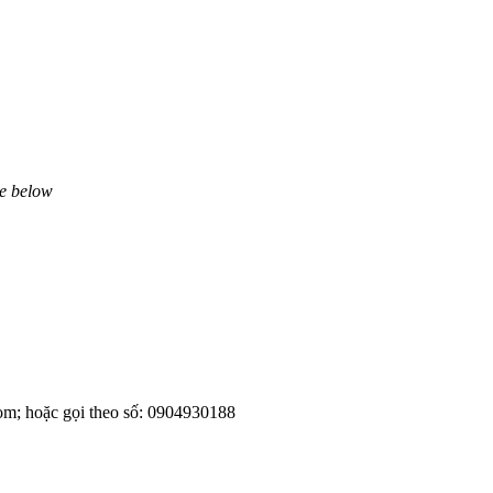
ne below
om; hoặc gọi theo số: 0904930188