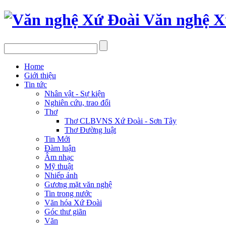
Văn nghệ X
Home
Giới thiệu
Tin tức
Nhân vật - Sự kiện
Nghiên cứu, trao đổi
Thơ
Thơ CLBVNS Xứ Đoài - Sơn Tây
Thơ Đường luật
Tin Mới
Đàm luận
Âm nhạc
Mỹ thuật
Nhiếp ảnh
Gương mặt văn nghệ
Tin trong nước
Văn hóa Xứ Đoài
Góc thư giãn
Văn