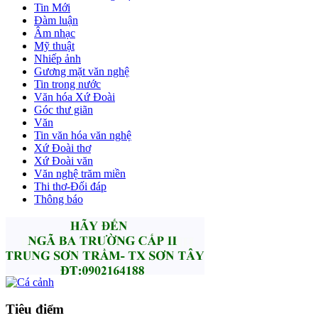
Tin Mới
Đàm luận
Âm nhạc
Mỹ thuật
Nhiếp ảnh
Gương mặt văn nghệ
Tin trong nước
Văn hóa Xứ Đoài
Góc thư giãn
Văn
Tin văn hóa văn nghệ
Xứ Đoài thơ
Xứ Đoài văn
Văn nghệ trăm miền
Thi thơ-Đối đáp
Thông báo
Tiêu điểm