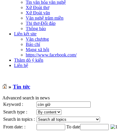
Tin văn hóa văn nghệ
Xứ Đoài thơ
Xứ Đoài văn
Văn nghệ trăm miền
Thi thơ-Đối đáp
Thông báo
Liên kết site
Văn chương
Báo chí
Mạng xã hội
https://www.facebook.com/
Thăm dò ý kiến
Liên hệ
»
Tin tức
Advanced search in news
Keyword :
Search type :
Search in topics :
From date: :
To date