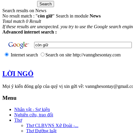
Search results on News
No result match : "
còn giữ
" Search in module
News
Total match 0 Result
If these results are unexpected. you try to use the Google search engi
Advanced internet search :
Internet search
Search on site http://vannghesontay.com
LỜI NGỎ
Mọi ý kiến đóng góp của quý vị xin gửi về: vannghesontay@gmail.c
Menu
Nhân vật - Sự kiện
Nghiên cứu, trao đổi
Thơ
Thơ CLBVNS Xứ Đoài -...
Thơ Đường luật