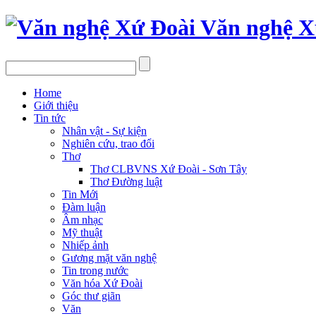
Văn nghệ X
Home
Giới thiệu
Tin tức
Nhân vật - Sự kiện
Nghiên cứu, trao đổi
Thơ
Thơ CLBVNS Xứ Đoài - Sơn Tây
Thơ Đường luật
Tin Mới
Đàm luận
Âm nhạc
Mỹ thuật
Nhiếp ảnh
Gương mặt văn nghệ
Tin trong nước
Văn hóa Xứ Đoài
Góc thư giãn
Văn