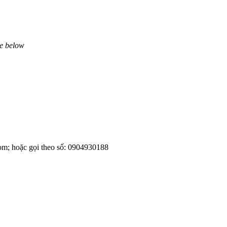
ne below
om; hoặc gọi theo số: 0904930188