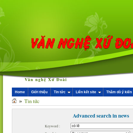
Văn nghệ Xứ Đoài
Home
Giới thiệu
Tin tức
Liên kết site
Thăm dò ý kiến
»
Tin tức
Advanced search in news
Keyword :