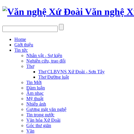
Văn nghệ X
Home
Giới thiệu
Tin tức
Nhân vật - Sự kiện
Nghiên cứu, trao đổi
Thơ
Thơ CLBVNS Xứ Đoài - Sơn Tây
Thơ Đường luật
Tin Mới
Đàm luận
Âm nhạc
Mỹ thuật
Nhiếp ảnh
Gương mặt văn nghệ
Tin trong nước
Văn hóa Xứ Đoài
Góc thư giãn
Văn