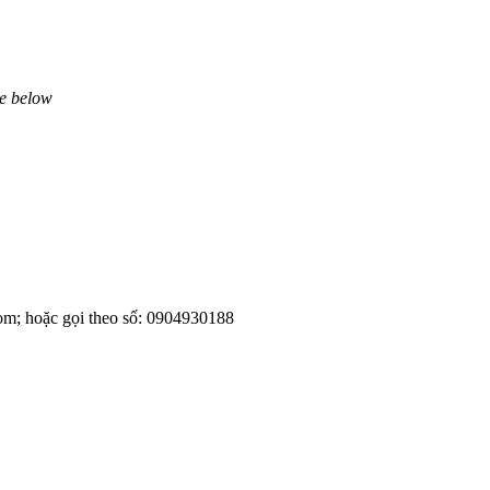
ne below
om; hoặc gọi theo số: 0904930188