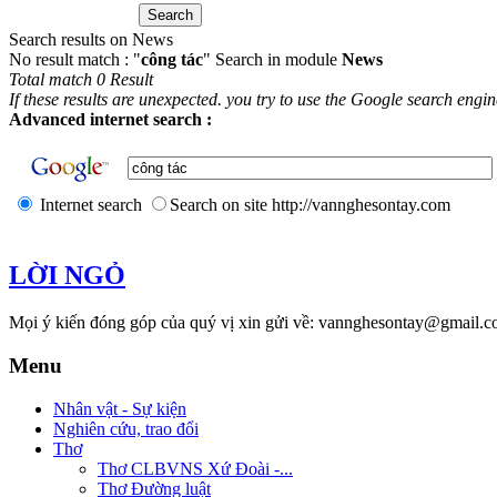
Search results on News
No result match : "
công tác
" Search in module
News
Total match 0 Result
If these results are unexpected. you try to use the Google search engi
Advanced internet search :
Internet search
Search on site http://vannghesontay.com
LỜI NGỎ
Mọi ý kiến đóng góp của quý vị xin gửi về: vannghesontay@gmail.c
Menu
Nhân vật - Sự kiện
Nghiên cứu, trao đổi
Thơ
Thơ CLBVNS Xứ Đoài -...
Thơ Đường luật