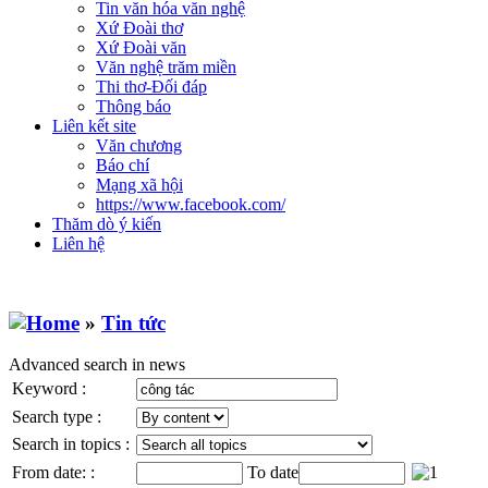
Tin văn hóa văn nghệ
Xứ Đoài thơ
Xứ Đoài văn
Văn nghệ trăm miền
Thi thơ-Đối đáp
Thông báo
Liên kết site
Văn chương
Báo chí
Mạng xã hội
https://www.facebook.com/
Thăm dò ý kiến
Liên hệ
»
Tin tức
Advanced search in news
Keyword :
Search type :
Search in topics :
From date: :
To date