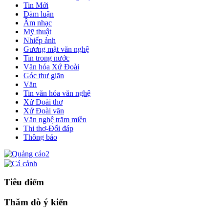
Tin Mới
Đàm luận
Âm nhạc
Mỹ thuật
Nhiếp ảnh
Gương mặt văn nghệ
Tin trong nước
Văn hóa Xứ Đoài
Góc thư giãn
Văn
Tin văn hóa văn nghệ
Xứ Đoài thơ
Xứ Đoài văn
Văn nghệ trăm miền
Thi thơ-Đối đáp
Thông báo
Tiêu điểm
Thăm dò ý kiến