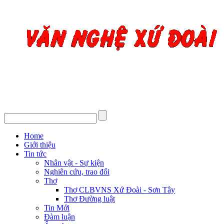
Home
Giới thiệu
Tin tức
Nhân vật - Sự kiện
Nghiên cứu, trao đổi
Thơ
Thơ CLBVNS Xứ Đoài - Sơn Tây
Thơ Đường luật
Tin Mới
Đàm luận