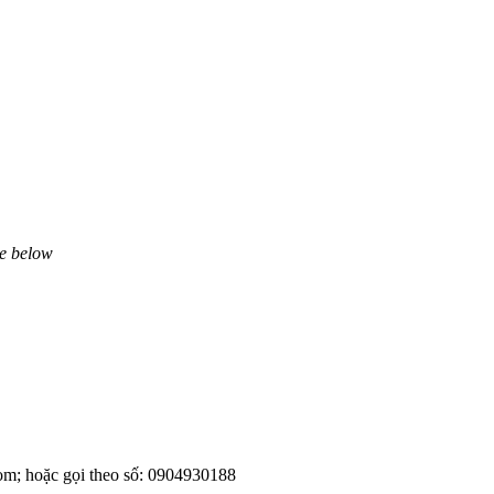
ne below
om; hoặc gọi theo số: 0904930188