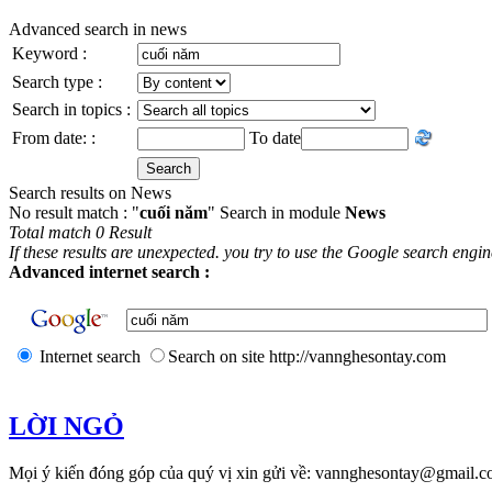
Advanced search in news
Keyword :
Search type :
Search in topics :
From date: :
To date
Search results on News
No result match : "
cuối năm
" Search in module
News
Total match 0 Result
If these results are unexpected. you try to use the Google search engi
Advanced internet search :
Internet search
Search on site http://vannghesontay.com
LỜI NGỎ
Mọi ý kiến đóng góp của quý vị xin gửi về: vannghesontay@gmail.c