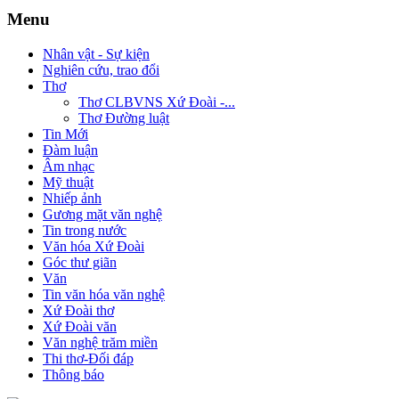
Menu
Nhân vật - Sự kiện
Nghiên cứu, trao đổi
Thơ
Thơ CLBVNS Xứ Đoài -...
Thơ Đường luật
Tin Mới
Đàm luận
Âm nhạc
Mỹ thuật
Nhiếp ảnh
Gương mặt văn nghệ
Tin trong nước
Văn hóa Xứ Đoài
Góc thư giãn
Văn
Tin văn hóa văn nghệ
Xứ Đoài thơ
Xứ Đoài văn
Văn nghệ trăm miền
Thi thơ-Đối đáp
Thông báo