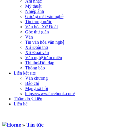
Âm nhạc
Mỹ thuật
Nhiếp ảnh
Gương mặt văn nghệ
Tin trong nước
Văn hóa Xứ Đoài
Góc thư giãn
Văn
Tin văn hóa văn nghệ
Xứ Đoài thơ
Xứ Đoài văn
Văn nghệ trăm miền
Thi thơ-Đối đáp
Thông báo
Liên kết site
Văn chương
Báo chí
Mạng xã hội
https://www.facebook.com/
Thăm dò ý kiến
Liên hệ
»
Tin tức