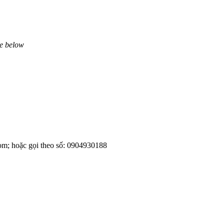
ne below
om; hoặc gọi theo số: 0904930188