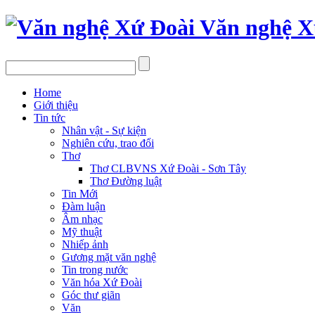
Văn nghệ X
Home
Giới thiệu
Tin tức
Nhân vật - Sự kiện
Nghiên cứu, trao đổi
Thơ
Thơ CLBVNS Xứ Đoài - Sơn Tây
Thơ Đường luật
Tin Mới
Đàm luận
Âm nhạc
Mỹ thuật
Nhiếp ảnh
Gương mặt văn nghệ
Tin trong nước
Văn hóa Xứ Đoài
Góc thư giãn
Văn