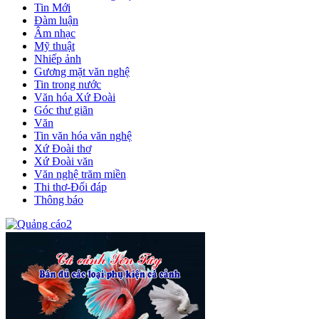
Tin Mới
Đàm luận
Âm nhạc
Mỹ thuật
Nhiếp ảnh
Gương mặt văn nghệ
Tin trong nước
Văn hóa Xứ Đoài
Góc thư giãn
Văn
Tin văn hóa văn nghệ
Xứ Đoài thơ
Xứ Đoài văn
Văn nghệ trăm miền
Thi thơ-Đối đáp
Thông báo