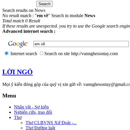
Search results on News
No result match : "
em về
" Search in module
News
Total match 0 Result
If these results are unexpected. you try to use the Google search engi
Advanced internet search :
Internet search
Search on site http://vannghesontay.com
LỜI NGỎ
Mọi ý kiến đóng góp của quý vị xin gửi về: vannghesontay@gmail.c
Menu
Nhân vật - Sự kiện
Nghiên cứu, trao đổi
Thơ
Thơ CLBVNS Xứ Đoài -...
Thơ Đường luật