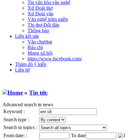
Tin văn hóa văn nghệ
Xứ Đoài thơ
Xứ Đoài văn
Văn nghệ trăm miền
Thi thơ-Đối đáp
Thông báo
Liên kết site
Văn chương
Báo chí
Mạng xã hội
https://www.facebook.com/
Thăm dò ý kiến
Liên hệ
»
Tin tức
Advanced search in news
Keyword :
Search type :
Search in topics :
From date: :
To date