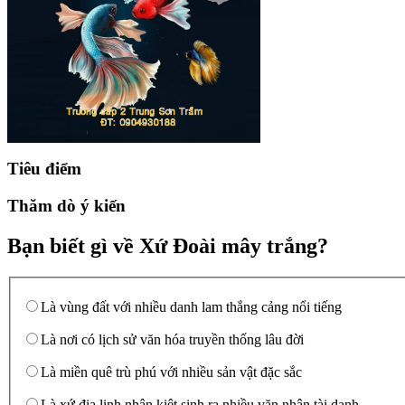
Tiêu điểm
Thăm dò ý kiến
Bạn biết gì về Xứ Đoài mây trắng?
Là vùng đất với nhiều danh lam thắng cảng nổi tiếng
Là nơi có lịch sử văn hóa truyền thống lâu đời
Là miền quê trù phú với nhiều sản vật đặc sắc
Là xứ địa linh nhân kiệt sinh ra nhiều văn nhân tài danh