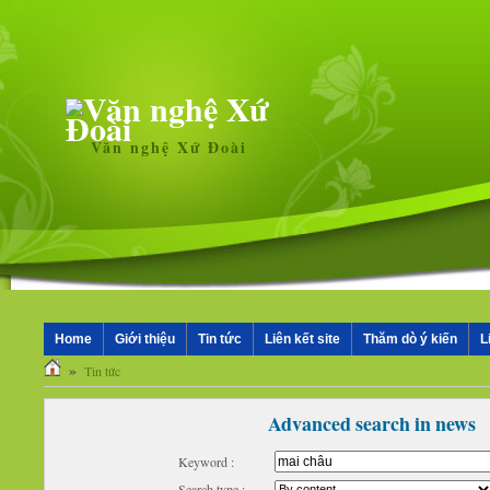
Văn nghệ Xứ Đoài
Home
Giới thiệu
Tin tức
Liên kết site
Thăm dò ý kiến
L
»
Tin tức
Advanced search in news
Keyword :
Search type :