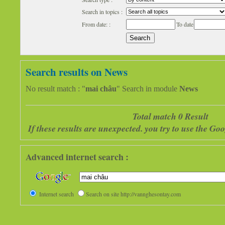
Search in topics :
From date: :
To date
Search results on News
No result match : "
mai châu
" Search in module
News
Total match 0 Result
If these results are unexpected. you try to use the G
Advanced internet search :
Internet search
Search on site http://vannghesontay.com