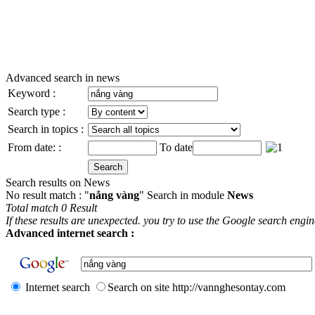
Advanced search in news
Keyword :
Search type :
Search in topics :
From date: :
To date
Search results on News
No result match : "
nắng vàng
" Search in module
News
Total match 0 Result
If these results are unexpected. you try to use the Google search engi
Advanced internet search :
Internet search
Search on site http://vannghesontay.com