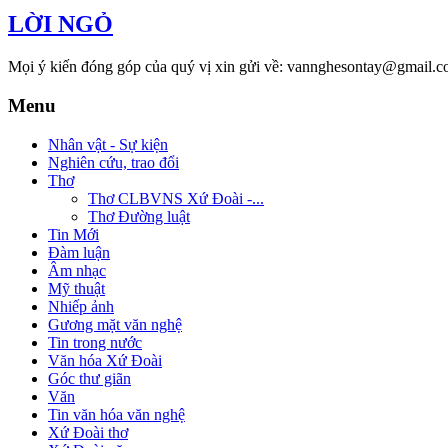
LỜI NGỎ
Mọi ý kiến đóng góp của quý vị xin gửi về: vannghesontay@gmail.c
Menu
Nhân vật - Sự kiện
Nghiên cứu, trao đổi
Thơ
Thơ CLBVNS Xứ Đoài -...
Thơ Đường luật
Tin Mới
Đàm luận
Âm nhạc
Mỹ thuật
Nhiếp ảnh
Gương mặt văn nghệ
Tin trong nước
Văn hóa Xứ Đoài
Góc thư giãn
Văn
Tin văn hóa văn nghệ
Xứ Đoài thơ