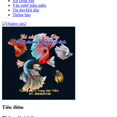
Xứ Đoài văn
Văn nghệ trăm miền
Thi thơ-Đối đáp
Thông báo
Tiêu điểm