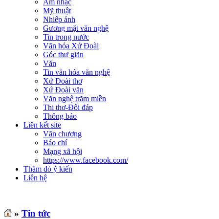
Âm nhạc
Mỹ thuật
Nhiếp ảnh
Gương mặt văn nghệ
Tin trong nước
Văn hóa Xứ Đoài
Góc thư giãn
Văn
Tin văn hóa văn nghệ
Xứ Đoài thơ
Xứ Đoài văn
Văn nghệ trăm miền
Thi thơ-Đối đáp
Thông báo
Liên kết site
Văn chương
Báo chí
Mạng xã hội
https://www.facebook.com/
Thăm dò ý kiến
Liên hệ
»
Tin tức