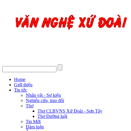
Home
Giới thiệu
Tin tức
Nhân vật - Sự kiện
Nghiên cứu, trao đổi
Thơ
Thơ CLBVNS Xứ Đoài - Sơn Tây
Thơ Đường luật
Tin Mới
Đàm luận