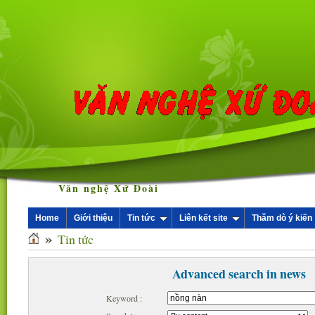
Văn nghệ Xứ Đoài
Home
Giới thiệu
Tin tức
Liên kết site
Thăm dò ý kiến
»
Tin tức
Advanced search in news
Keyword :