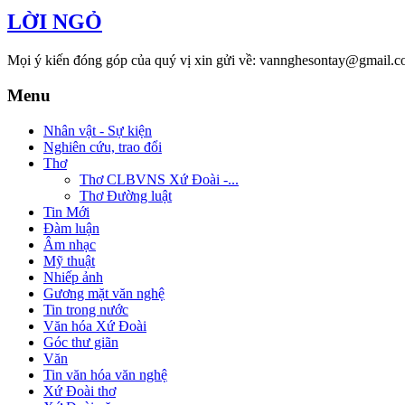
LỜI NGỎ
Mọi ý kiến đóng góp của quý vị xin gửi về: vannghesontay@gmail.c
Menu
Nhân vật - Sự kiện
Nghiên cứu, trao đổi
Thơ
Thơ CLBVNS Xứ Đoài -...
Thơ Đường luật
Tin Mới
Đàm luận
Âm nhạc
Mỹ thuật
Nhiếp ảnh
Gương mặt văn nghệ
Tin trong nước
Văn hóa Xứ Đoài
Góc thư giãn
Văn
Tin văn hóa văn nghệ
Xứ Đoài thơ