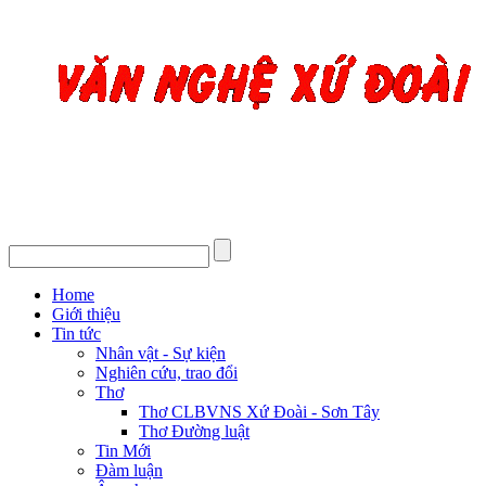
Home
Giới thiệu
Tin tức
Nhân vật - Sự kiện
Nghiên cứu, trao đổi
Thơ
Thơ CLBVNS Xứ Đoài - Sơn Tây
Thơ Đường luật
Tin Mới
Đàm luận