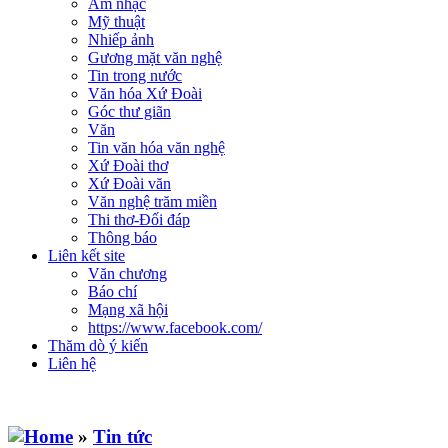
Âm nhạc
Mỹ thuật
Nhiếp ảnh
Gương mặt văn nghệ
Tin trong nước
Văn hóa Xứ Đoài
Góc thư giãn
Văn
Tin văn hóa văn nghệ
Xứ Đoài thơ
Xứ Đoài văn
Văn nghệ trăm miền
Thi thơ-Đối đáp
Thông báo
Liên kết site
Văn chương
Báo chí
Mạng xã hội
https://www.facebook.com/
Thăm dò ý kiến
Liên hệ
»
Tin tức