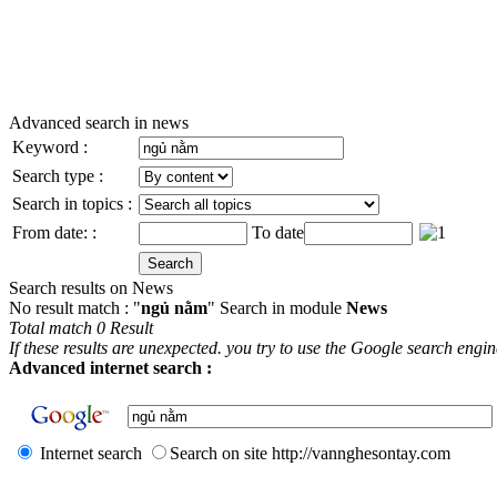
Advanced search in news
Keyword :
Search type :
Search in topics :
From date: :
To date
Search results on News
No result match : "
ngủ nằm
" Search in module
News
Total match 0 Result
If these results are unexpected. you try to use the Google search engi
Advanced internet search :
Internet search
Search on site http://vannghesontay.com