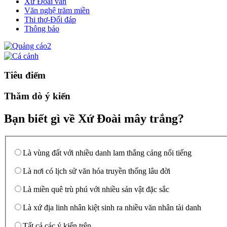
Xứ Đoài văn
Văn nghệ trăm miền
Thi thơ-Đối đáp
Thông báo
Tiêu điểm
Thăm dò ý kiến
Bạn biết gì về Xứ Đoài mây trắng?
Là vùng đất với nhiều danh lam thắng cảng nổi tiếng
Là nơi có lịch sử văn hóa truyền thống lâu đời
Là miền quê trù phú với nhiều sản vật đặc sắc
Là xứ địa linh nhân kiệt sinh ra nhiều văn nhân tài danh
Tất cả các ý kiến trên