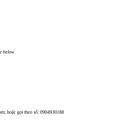
ne below
om; hoặc gọi theo số: 0904930188