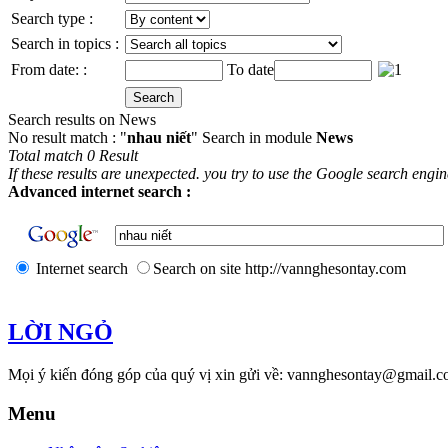
Search type :
Search in topics :
From date: :
To date
Search results on News
No result match : "
nhau niết
" Search in module
News
Total match 0 Result
If these results are unexpected. you try to use the Google search engi
Advanced internet search :
Internet search
Search on site http://vannghesontay.com
LỜI NGỎ
Mọi ý kiến đóng góp của quý vị xin gửi về: vannghesontay@gmail.c
Menu