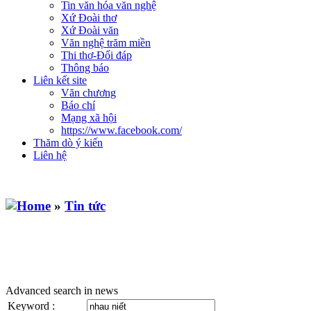
Tin văn hóa văn nghệ
Xứ Đoài thơ
Xứ Đoài văn
Văn nghệ trăm miền
Thi thơ-Đối đáp
Thông báo
Liên kết site
Văn chương
Báo chí
Mạng xã hội
https://www.facebook.com/
Thăm dò ý kiến
Liên hệ
»
Tin tức
Advanced search in news
Keyword :