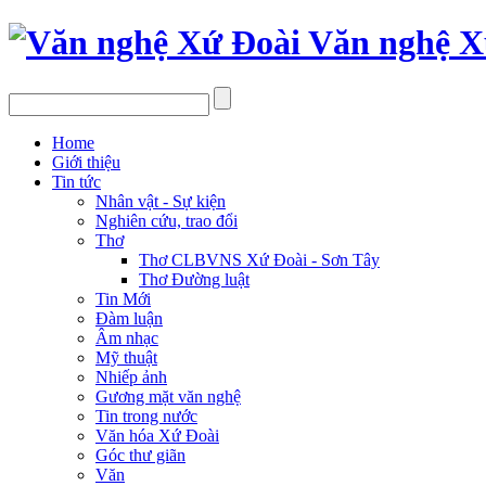
Văn nghệ X
Home
Giới thiệu
Tin tức
Nhân vật - Sự kiện
Nghiên cứu, trao đổi
Thơ
Thơ CLBVNS Xứ Đoài - Sơn Tây
Thơ Đường luật
Tin Mới
Đàm luận
Âm nhạc
Mỹ thuật
Nhiếp ảnh
Gương mặt văn nghệ
Tin trong nước
Văn hóa Xứ Đoài
Góc thư giãn
Văn