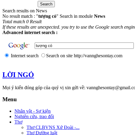
Search results on News
No result match : "
tượng có
" Search in module
News
Total match 0 Result
If these results are unexpected. you try to use the Google search engi
Advanced internet search :
Internet search
Search on site http://vannghesontay.com
LỜI NGỎ
Mọi ý kiến đóng góp của quý vị xin gửi về: vannghesontay@gmail.c
Menu
Nhân vật - Sự kiện
Nghiên cứu, trao đổi
Thơ
Thơ CLBVNS Xứ Đoài -...
Thơ Đường luật