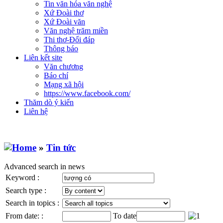
Tin văn hóa văn nghệ
Xứ Đoài thơ
Xứ Đoài văn
Văn nghệ trăm miền
Thi thơ-Đối đáp
Thông báo
Liên kết site
Văn chương
Báo chí
Mạng xã hội
https://www.facebook.com/
Thăm dò ý kiến
Liên hệ
»
Tin tức
Advanced search in news
Keyword :
Search type :
Search in topics :
From date: :
To date