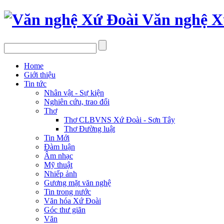
Văn nghệ X
Home
Giới thiệu
Tin tức
Nhân vật - Sự kiện
Nghiên cứu, trao đổi
Thơ
Thơ CLBVNS Xứ Đoài - Sơn Tây
Thơ Đường luật
Tin Mới
Đàm luận
Âm nhạc
Mỹ thuật
Nhiếp ảnh
Gương mặt văn nghệ
Tin trong nước
Văn hóa Xứ Đoài
Góc thư giãn
Văn