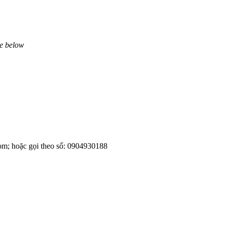
ne below
om; hoặc gọi theo số: 0904930188