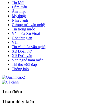
Tin Mới
Đàm luận
Âm nhạc
Mỹ thuật
Nhiếp ảnh
Gương mặt văn nghệ
Tin trong nước
Văn hóa Xứ Đoài
Góc thư giãn
Văn
Tin văn hóa văn nghệ
Xứ Đoài thơ
Xứ Đoài văn
Văn nghệ trăm miền
Thi thơ-Đối đáp
Thông báo
Tiêu điểm
Thăm dò ý kiến