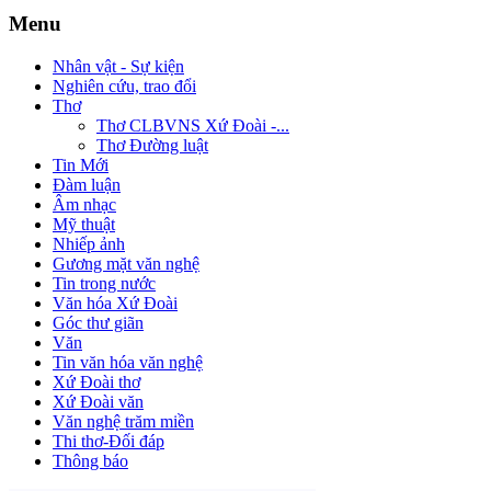
Menu
Nhân vật - Sự kiện
Nghiên cứu, trao đổi
Thơ
Thơ CLBVNS Xứ Đoài -...
Thơ Đường luật
Tin Mới
Đàm luận
Âm nhạc
Mỹ thuật
Nhiếp ảnh
Gương mặt văn nghệ
Tin trong nước
Văn hóa Xứ Đoài
Góc thư giãn
Văn
Tin văn hóa văn nghệ
Xứ Đoài thơ
Xứ Đoài văn
Văn nghệ trăm miền
Thi thơ-Đối đáp
Thông báo