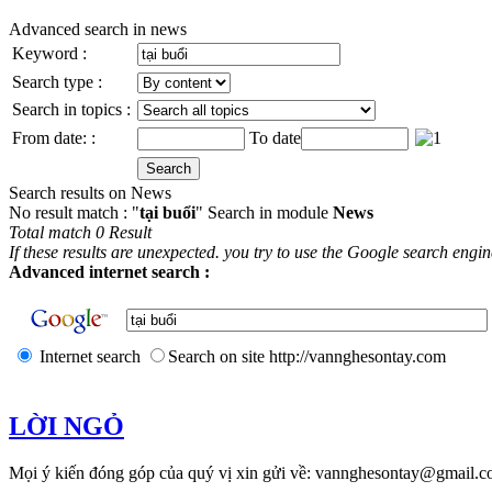
Advanced search in news
Keyword :
Search type :
Search in topics :
From date: :
To date
Search results on News
No result match : "
tại buổi
" Search in module
News
Total match 0 Result
If these results are unexpected. you try to use the Google search engi
Advanced internet search :
Internet search
Search on site http://vannghesontay.com
LỜI NGỎ
Mọi ý kiến đóng góp của quý vị xin gửi về: vannghesontay@gmail.c