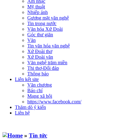
Âm nhạc
Mỹ thuật
Nhiếp ảnh
Gương mặt văn nghệ
Tin trong nước
Văn hóa Xứ Đoài
Góc thư giãn
Văn
Tin văn hóa văn nghệ
Xứ Đoài thơ
Xứ Đoài văn
Văn nghệ trăm miền
Thi thơ-Đối đáp
Thông báo
Liên kết site
Văn chương
Báo chí
Mạng xã hội
https://www.facebook.com/
Thăm dò ý kiến
Liên hệ
»
Tin tức