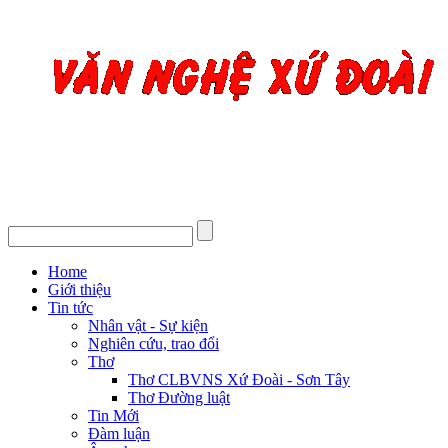
Home
Giới thiệu
Tin tức
Nhân vật - Sự kiện
Nghiên cứu, trao đổi
Thơ
Thơ CLBVNS Xứ Đoài - Sơn Tây
Thơ Đường luật
Tin Mới
Đàm luận