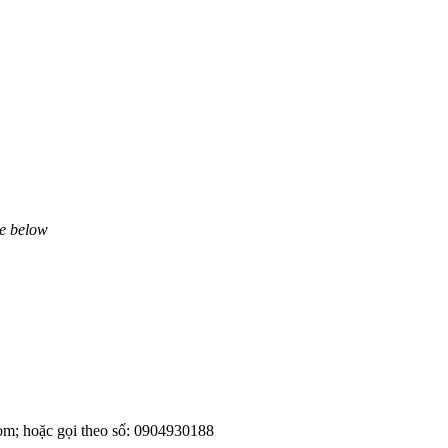
ne below
om; hoặc gọi theo số: 0904930188