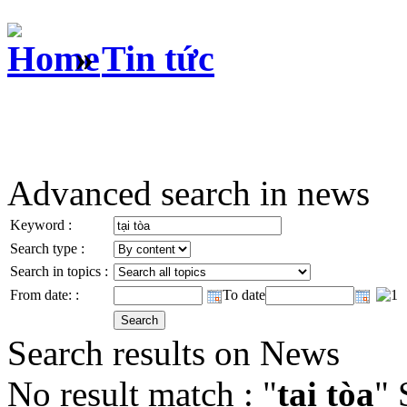
»
Tin tức
Advanced search in news
Keyword :
Search type :
Search in topics :
From date: :
To date
Search results on News
No result match : "
tại tòa
" 