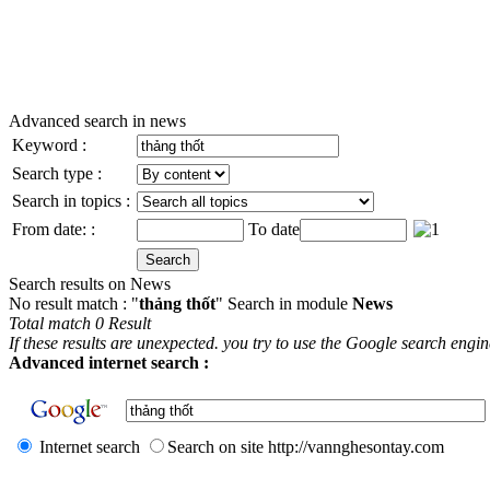
Advanced search in news
Keyword :
Search type :
Search in topics :
From date: :
To date
Search results on News
No result match : "
thảng thốt
" Search in module
News
Total match 0 Result
If these results are unexpected. you try to use the Google search engi
Advanced internet search :
Internet search
Search on site http://vannghesontay.com