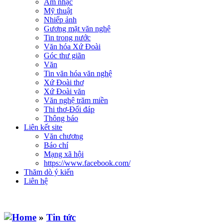
Âm nhạc
Mỹ thuật
Nhiếp ảnh
Gương mặt văn nghệ
Tin trong nước
Văn hóa Xứ Đoài
Góc thư giãn
Văn
Tin văn hóa văn nghệ
Xứ Đoài thơ
Xứ Đoài văn
Văn nghệ trăm miền
Thi thơ-Đối đáp
Thông báo
Liên kết site
Văn chương
Báo chí
Mạng xã hội
https://www.facebook.com/
Thăm dò ý kiến
Liên hệ
»
Tin tức