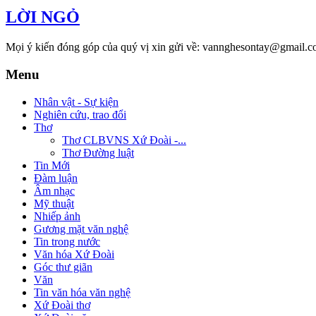
LỜI NGỎ
Mọi ý kiến đóng góp của quý vị xin gửi về: vannghesontay@gmail.c
Menu
Nhân vật - Sự kiện
Nghiên cứu, trao đổi
Thơ
Thơ CLBVNS Xứ Đoài -...
Thơ Đường luật
Tin Mới
Đàm luận
Âm nhạc
Mỹ thuật
Nhiếp ảnh
Gương mặt văn nghệ
Tin trong nước
Văn hóa Xứ Đoài
Góc thư giãn
Văn
Tin văn hóa văn nghệ
Xứ Đoài thơ