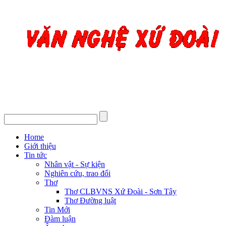
Home
Giới thiệu
Tin tức
Nhân vật - Sự kiện
Nghiên cứu, trao đổi
Thơ
Thơ CLBVNS Xứ Đoài - Sơn Tây
Thơ Đường luật
Tin Mới
Đàm luận