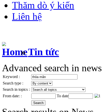
Thăm dò ý kiến
Liên hệ
»
Tin tức
Advanced search in news
Keyword :
Search type :
Search in topics :
From date: :
To date
Search results on News