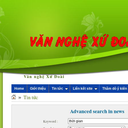
Văn nghệ Xứ Đoài
Home
Giới thiệu
Tin tức
Liên kết site
Thăm dò ý kiến
»
Tin tức
Advanced search in news
Keyword :