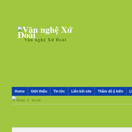
Văn nghệ Xứ Đoài
Home
Giới thiệu
Tin tức
Liên kết site
Thăm dò ý kiến
L
»
Tin tức