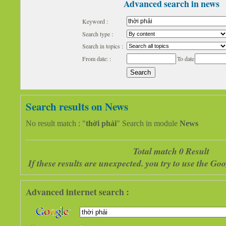
Advanced search in news
Keyword :
Search type :
Search in topics :
From date: :
To date
Search results on News
No result match : "
thời phải
" Search in module
News
Total match 0 Result
If these results are unexpected. you try to use the G
Advanced internet search :