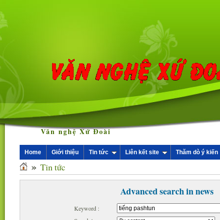
Văn nghệ Xứ Đoài
Home
Giới thiệu
Tin tức
Liên kết site
Thăm dò ý kiến
»
Tin tức
Advanced search in news
Keyword :