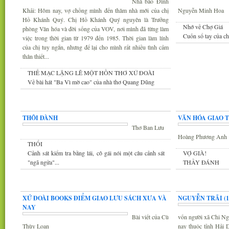
Nhà báo Đình
Khải: Hôm nay, vợ chồng mình đến thăm nhà mới của chị
Nguyễn Minh Hoa
Hồ Khánh Quý. Chị Hồ Khánh Quý nguyên là Trưởng
Nhớ về Chợ Giá
phòng Văn hóa và đời sống của VOV, nơi mình đã từng làm
Cuốn sổ tay của c
việc trong thời gian từ 1979 đến 1985. Thời gian làm lính
của chị tuy ngắn, nhưng để lại cho mình rất nhiều tình cảm
thân thiết...
THẾ MẠC LẶNG LẼ MỘT HỒN THƠ XỨ ĐOÀI
Về bài hát "Ba Vì mờ cao" của nhà thơ Quang Dũng
Góc thư giãn
Văn
THÔI ĐÀNH
VĂN HÓA GIAO 
Thơ Ban Lưu
Hoàng Phương Anh
THỔI
Cảnh sát kiểm tra bằng lái, cô gái nói một câu cảnh sát
VỢ GIÀ!
"ngã ngửa"...
THẦY ĐÁNH
Tin văn hóa văn nghệ
Xứ Đoài thơ
XỨ ĐOÀI BOOKS ĐIỂM GIAO LƯU SÁCH XƯA VÀ
NGUYỄN TRÃI (13
NAY
Bài viết của Cù
vốn người xã Chi Ng
Thùy Loan
nay thuộc tỉnh Hải 