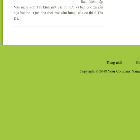
Ban biên tập
Văn nghệ Sơn Tây kính mời các thi hữu và bạn đọc xa gần
họa bài thơ “Quê nhà chơi mát cảm hứng” của cố thi sĩ Tản
Đà.
Trang nhất
Gi
Copyright © 2048
Your Company Nam