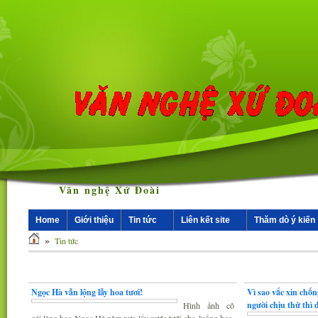
Văn nghệ Xứ Đoài
Home
Giới thiệu
Tin tức
Liên kết site
Thăm dò ý kiến
»
Tin tức
Nhân vật - Sự kiện
Nghiên cứu, trao 
Ngọc Hà vẫn lộng lẫy hoa tươi!
Vì sao vắc xin chố
người chịu thử thì
Hình ảnh cô