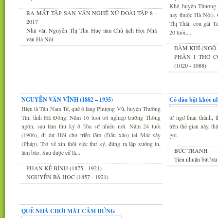
Khê, huyện Thượng 
RA MẮT TẬP SAN VĂN NGHỆ XỨ ĐOÀI TẬP 8 -
nay thuộc Hà Nội).
2017
Thị Thái, con gái 
Nhà văn Nguyễn Thị Thu Huệ làm Chủ tịch Hội Nhà
20 tuổi,...
văn Hà Nội
ĐÀM KHÍ (NGỘ 
PHẦN I THƠ C
(1020 - 1088)
Xứ Đoài văn
Văn nghệ trăm mi
NGUYỄN VĂN VĨNH (1882 – 1935)
Cô dâu bật khóc nh
Hiệu là Tân Nam Tử, quê ở làng Phượng Vũ, huyện Thường
Tín, tỉnh Hà Đông. Năm 16 tuổi tốt nghiệp trường Thông
từ ngữ thần thánh, t
ngôn, sau làm thư ký ở Tòa sứ nhiều nơi. Năm 24 tuổi
trên thế gian này, t
(1906), đi dự Hội chợ triển lãm (Đấu xảo) tại Mác-xây
gọi.
(Pháp). Trở về xin thôi việc thư ký, đứng ra lập xưởng in,
BỨC TRANH
làm báo. Sau được cử là...
Tiền nhuận bút bài
PHAN KẾ BÍNH (1875 - 1921)
NGUYỄN BÁ HỌC (1857 - 1921)
Thi thơ-Đối đáp
QUÊ NHÀ CHƠI MÁT CẢM HỨNG