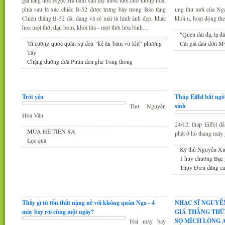
gái làng hoa Ngọc Hà năm xưa lấy nước tưới cho luống hoa,
phía sau là xác chiếc B-52 được trưng bày trong Bảo tàng
ung thư mới của Nga 
Chiến thắng B-52 đã, đang và sẽ mãi là hình ảnh đẹp, khắc
khối u, hoạt động th
họa một thời đạn bom, khói lửa - một thời hòa bình…
"Quen dái dạ, lạ dá
Từ cường quốc quân sự đến “kẻ ăn bám vũ khí” phương
Cái giá đau đớn Mỹ
Tây
Chặng đường đưa Putin đến ghế Tổng thống
Thơ
Tin Mới
Trót yêu
Tháp Eiffel bất ng
sinh
Thơ: Nguyễn
Hòa Văn
24/12, tháp Eiffel 
MÙA HÈ TIÊN SA
phát ở hố thang máy g
Lọc qua
Kỳ thủ Nguyễn Xu
1 huy chương Bạc
Thụy Điển đăng cai
Đàm luận
Âm nhạc
Thấy gì từ tổn thất nặng nề với không quân Nga - 4
NHẠC SĨ NGUYỄ
máy bay rơi cùng một ngày?
GIÁ THẲNG THỪ
SỢ MÍCH LÒNG A
Hai máy bay