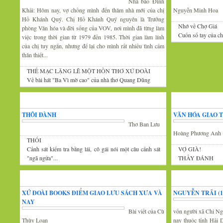
Nhà báo Đình
Khải: Hôm nay, vợ chồng mình đến thăm nhà mới của chị
Nguyễn Minh Hoa
Hồ Khánh Quý. Chị Hồ Khánh Quý nguyên là Trưởng
Nhớ về Chợ Giá
phòng Văn hóa và đời sống của VOV, nơi mình đã từng làm
Cuốn sổ tay của c
việc trong thời gian từ 1979 đến 1985. Thời gian làm lính
của chị tuy ngắn, nhưng để lại cho mình rất nhiều tình cảm
thân thiết...
THẾ MẠC LẶNG LẼ MỘT HỒN THƠ XỨ ĐOÀI
Về bài hát "Ba Vì mờ cao" của nhà thơ Quang Dũng
Góc thư giãn
Văn
THÔI ĐÀNH
VĂN HÓA GIAO 
Thơ Ban Lưu
Hoàng Phương Anh
THỔI
Cảnh sát kiểm tra bằng lái, cô gái nói một câu cảnh sát
VỢ GIÀ!
"ngã ngửa"...
THẦY ĐÁNH
Tin văn hóa văn nghệ
Xứ Đoài thơ
XỨ ĐOÀI BOOKS ĐIỂM GIAO LƯU SÁCH XƯA VÀ
NGUYỄN TRÃI (13
NAY
Bài viết của Cù
vốn người xã Chi Ng
Thùy Loan
nay thuộc tỉnh Hải 