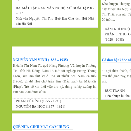
Khê, huyện Thượng 
RA MẮT TẬP SAN VĂN NGHỆ XỨ ĐOÀI TẬP 8 -
nay thuộc Hà Nội).
2017
Thị Thái, con gái 
Nhà văn Nguyễn Thị Thu Huệ làm Chủ tịch Hội Nhà
20 tuổi,...
văn Hà Nội
ĐÀM KHÍ (NGỘ 
PHẦN I THƠ C
(1020 - 1088)
Xứ Đoài văn
Văn nghệ trăm mi
NGUYỄN VĂN VĨNH (1882 – 1935)
Cô dâu bật khóc nh
Hiệu là Tân Nam Tử, quê ở làng Phượng Vũ, huyện Thường
Tín, tỉnh Hà Đông. Năm 16 tuổi tốt nghiệp trường Thông
từ ngữ thần thánh, t
ngôn, sau làm thư ký ở Tòa sứ nhiều nơi. Năm 24 tuổi
trên thế gian này, t
(1906), đi dự Hội chợ triển lãm (Đấu xảo) tại Mác-xây
gọi.
(Pháp). Trở về xin thôi việc thư ký, đứng ra lập xưởng in,
BỨC TRANH
làm báo. Sau được cử là...
Tiền nhuận bút bài
PHAN KẾ BÍNH (1875 - 1921)
NGUYỄN BÁ HỌC (1857 - 1921)
Thi thơ-Đối đáp
QUÊ NHÀ CHƠI MÁT CẢM HỨNG