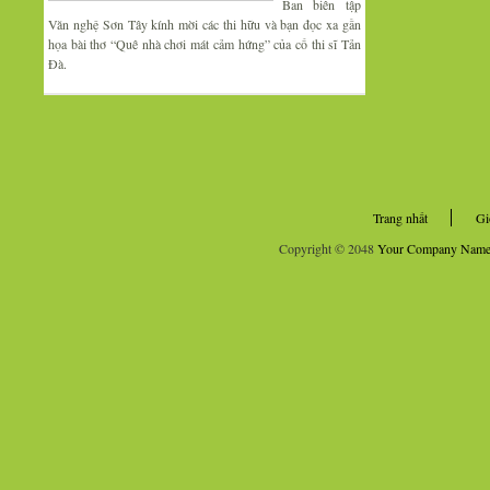
Ban biên tập
Văn nghệ Sơn Tây kính mời các thi hữu và bạn đọc xa gần
họa bài thơ “Quê nhà chơi mát cảm hứng” của cố thi sĩ Tản
Đà.
Trang nhất
Gi
Copyright © 2048
Your Company Nam