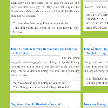
chiến đấu và hai trực thăng vận tải quân sự Nga đã rơi ở
miền nam nước này ngày 13/5. Đây là tổn thất nặng nề nhất
"mổ xẻ" Thanh Lam
đối với hàng không quân sự của Nga kể từ khi bắt đầu cuộc
CHÚT QUÀ NH
xung đột với Ukraine.
TRONG MÙA DỊ
Tư tưởng Goebbels trong thông tin-tuyên truyền
NHẠC SĨ VĂN
Tổng thống Đức nói Berlin đã hết 'giấc mơ xưa' với
BẾN ĐÀ GIANG
Moskva
Mỹ thuật
Nhiếp ảnh
Tranh vẽ gánh hàng rong Hà Nội giành giải nhất cuộc
Làng cổ Mông Phụ,
thi ''Hà Nội là''
Trần Quốc Trung
Các tác phẩm
mang theo sự hòa hợp giữa truyền thống và hiện đại, từ hàng
Trung, sinh năm 19
rong Hà Nội, những món ăn đặc sản đặc sắc cho đến cuộc
tượng trong cộng đồ
sống Thủ đô về đêm qua những góc nhìn, trải nghiệm đầy
ảnh làng cổ Mông P
dấu ấn cá nhân.
Giải nhất hạng mụ
"Sự việc chưa hề xảy ra, nhưng nó vẫn tồn tại"
Vũ điệu giữa khôn
Thủy Hương - mỹ nhân đẹp nhất làng giải trí Việt
Gương mặt văn nghệ
Văn hóa Xứ Đoài
“Người nói thay cho Hoài Sơn uống nước”
Kẹo Vừng Đường 