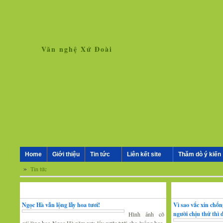
Văn nghệ Xứ Đoài
Home
Giới thiệu
Tin tức
Liên kết site
Thăm dò ý kiến
»
Tin tức
Nhân vật - Sự kiện
Nghiên cứu, trao 
Ngọc Hà vẫn lộng lẫy hoa tươi!
Vì sao vắc xin chố
người chịu thử thì
Hình ảnh cô