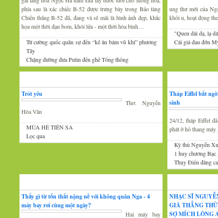
gái làng hoa Ngọc Hà năm xưa lấy nước tưới cho luống hoa,
phía sau là xác chiếc B-52 được trưng bày trong Bảo tàng
ung thư mới của Nga 
Chiến thắng B-52 đã, đang và sẽ mãi là hình ảnh đẹp, khắc
khối u, hoạt động th
họa một thời đạn bom, khói lửa - một thời hòa bình…
"Quen dái dạ, lạ dá
Từ cường quốc quân sự đến “kẻ ăn bám vũ khí” phương
Cái giá đau đớn Mỹ
Tây
Chặng đường đưa Putin đến ghế Tổng thống
Thơ
Tin Mới
Trót yêu
Tháp Eiffel bất ng
sinh
Thơ: Nguyễn
Hòa Văn
24/12, tháp Eiffel 
MÙA HÈ TIÊN SA
phát ở hố thang máy g
Lọc qua
Kỳ thủ Nguyễn Xu
1 huy chương Bạc
Thụy Điển đăng cai
Đàm luận
Âm nhạc
Thấy gì từ tổn thất nặng nề với không quân Nga - 4
NHẠC SĨ NGUYỄ
máy bay rơi cùng một ngày?
GIÁ THẲNG THỪ
SỢ MÍCH LÒNG A
Hai máy bay