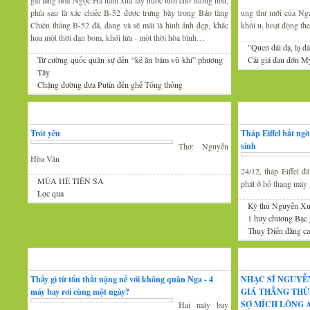
gái làng hoa Ngọc Hà năm xưa lấy nước tưới cho luống hoa,
phía sau là xác chiếc B-52 được trưng bày trong Bảo tàng
ung thư mới của Nga 
Chiến thắng B-52 đã, đang và sẽ mãi là hình ảnh đẹp, khắc
khối u, hoạt động th
họa một thời đạn bom, khói lửa - một thời hòa bình…
"Quen dái dạ, lạ dá
Từ cường quốc quân sự đến “kẻ ăn bám vũ khí” phương
Cái giá đau đớn Mỹ
Tây
Chặng đường đưa Putin đến ghế Tổng thống
Thơ
Tin Mới
Trót yêu
Tháp Eiffel bất ng
sinh
Thơ: Nguyễn
Hòa Văn
24/12, tháp Eiffel 
MÙA HÈ TIÊN SA
phát ở hố thang máy g
Lọc qua
Kỳ thủ Nguyễn Xu
1 huy chương Bạc
Thụy Điển đăng cai
Đàm luận
Âm nhạc
Thấy gì từ tổn thất nặng nề với không quân Nga - 4
NHẠC SĨ NGUYỄ
máy bay rơi cùng một ngày?
GIÁ THẲNG THỪ
SỢ MÍCH LÒNG A
Hai máy bay