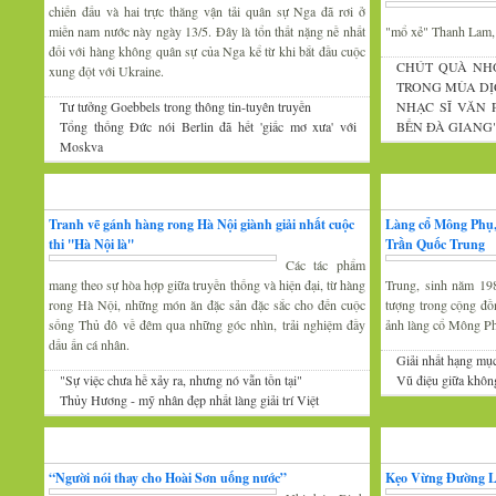
chiến đấu và hai trực thăng vận tải quân sự Nga đã rơi ở
miền nam nước này ngày 13/5. Đây là tổn thất nặng nề nhất
"mổ xẻ" Thanh Lam
đối với hàng không quân sự của Nga kể từ khi bắt đầu cuộc
CHÚT QUÀ NH
xung đột với Ukraine.
TRONG MÙA DỊ
Tư tưởng Goebbels trong thông tin-tuyên truyền
NHẠC SĨ VĂN
Tổng thống Đức nói Berlin đã hết 'giấc mơ xưa' với
BẾN ĐÀ GIANG
Moskva
Mỹ thuật
Nhiếp ảnh
Tranh vẽ gánh hàng rong Hà Nội giành giải nhất cuộc
Làng cổ Mông Phụ,
thi ''Hà Nội là''
Trần Quốc Trung
Các tác phẩm
mang theo sự hòa hợp giữa truyền thống và hiện đại, từ hàng
Trung, sinh năm 19
rong Hà Nội, những món ăn đặc sản đặc sắc cho đến cuộc
tượng trong cộng đồ
sống Thủ đô về đêm qua những góc nhìn, trải nghiệm đầy
ảnh làng cổ Mông P
dấu ấn cá nhân.
Giải nhất hạng mụ
"Sự việc chưa hề xảy ra, nhưng nó vẫn tồn tại"
Vũ điệu giữa khôn
Thủy Hương - mỹ nhân đẹp nhất làng giải trí Việt
Gương mặt văn nghệ
Văn hóa Xứ Đoài
“Người nói thay cho Hoài Sơn uống nước”
Kẹo Vừng Đường 