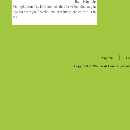
Ban biên tập
Văn nghệ Sơn Tây kính mời các thi hữu và bạn đọc xa gần
họa bài thơ “Quê nhà chơi mát cảm hứng” của cố thi sĩ Tản
Đà.
Trang nhất
Gi
Copyright © 2048
Your Company Nam