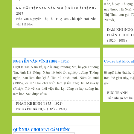
Khê, huyện Thượng 
RA MẮT TẬP SAN VĂN NGHỆ XỨ ĐOÀI TẬP 8 -
nay thuộc Hà Nội).
2017
Thị Thái, con gái 
Nhà văn Nguyễn Thị Thu Huệ làm Chủ tịch Hội Nhà
20 tuổi,...
văn Hà Nội
ĐÀM KHÍ (NGỘ 
PHẦN I THƠ C
(1020 - 1088)
Xứ Đoài văn
Văn nghệ trăm mi
NGUYỄN VĂN VĨNH (1882 – 1935)
Cô dâu bật khóc nh
Hiệu là Tân Nam Tử, quê ở làng Phượng Vũ, huyện Thường
Tín, tỉnh Hà Đông. Năm 16 tuổi tốt nghiệp trường Thông
từ ngữ thần thánh, t
ngôn, sau làm thư ký ở Tòa sứ nhiều nơi. Năm 24 tuổi
trên thế gian này, t
(1906), đi dự Hội chợ triển lãm (Đấu xảo) tại Mác-xây
gọi.
(Pháp). Trở về xin thôi việc thư ký, đứng ra lập xưởng in,
BỨC TRANH
làm báo. Sau được cử là...
Tiền nhuận bút bài
PHAN KẾ BÍNH (1875 - 1921)
NGUYỄN BÁ HỌC (1857 - 1921)
Thi thơ-Đối đáp
QUÊ NHÀ CHƠI MÁT CẢM HỨNG