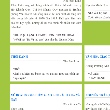
Nhà báo Đình
Khải: Hôm nay, vợ chồng mình đến thăm nhà mới của chị
Nguyễn Minh Hoa
Hồ Khánh Quý. Chị Hồ Khánh Quý nguyên là Trưởng
Nhớ về Chợ Giá
phòng Văn hóa và đời sống của VOV, nơi mình đã từng làm
Cuốn sổ tay của c
việc trong thời gian từ 1979 đến 1985. Thời gian làm lính
của chị tuy ngắn, nhưng để lại cho mình rất nhiều tình cảm
thân thiết...
THẾ MẠC LẶNG LẼ MỘT HỒN THƠ XỨ ĐOÀI
Về bài hát "Ba Vì mờ cao" của nhà thơ Quang Dũng
Góc thư giãn
Văn
THÔI ĐÀNH
VĂN HÓA GIAO 
Thơ Ban Lưu
Hoàng Phương Anh
THỔI
Cảnh sát kiểm tra bằng lái, cô gái nói một câu cảnh sát
VỢ GIÀ!
"ngã ngửa"...
THẦY ĐÁNH
Tin văn hóa văn nghệ
Xứ Đoài thơ
XỨ ĐOÀI BOOKS ĐIỂM GIAO LƯU SÁCH XƯA VÀ
NGUYỄN TRÃI (13
NAY
Bài viết của Cù
vốn người xã Chi Ng
Thùy Loan
nay thuộc tỉnh Hải 