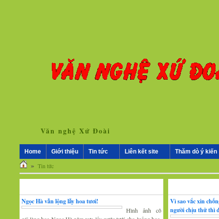
Văn nghệ Xứ Đoài
Home
Giới thiệu
Tin tức
Liên kết site
Thăm dò ý kiến
»
Tin tức
Nhân vật - Sự kiện
Nghiên cứu, trao 
Ngọc Hà vẫn lộng lẫy hoa tươi!
Vì sao vắc xin chố
người chịu thử thì
Hình ảnh cô