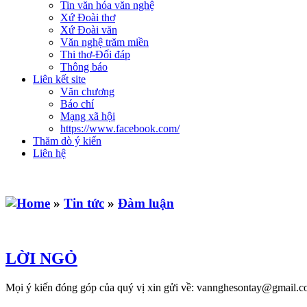
Tin văn hóa văn nghệ
Xứ Đoài thơ
Xứ Đoài văn
Văn nghệ trăm miền
Thi thơ-Đối đáp
Thông báo
Liên kết site
Văn chương
Báo chí
Mạng xã hội
https://www.facebook.com/
Thăm dò ý kiến
Liên hệ
»
Tin tức
»
Đàm luận
LỜI NGỎ
Mọi ý kiến đóng góp của quý vị xin gửi về: vannghesontay@gmail.c