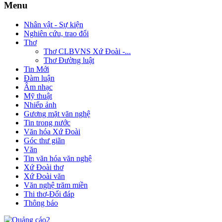
Menu
Nhân vật - Sự kiện
Nghiên cứu, trao đổi
Thơ
Thơ CLBVNS Xứ Đoài -...
Thơ Đường luật
Tin Mới
Đàm luận
Âm nhạc
Mỹ thuật
Nhiếp ảnh
Gương mặt văn nghệ
Tin trong nước
Văn hóa Xứ Đoài
Góc thư giãn
Văn
Tin văn hóa văn nghệ
Xứ Đoài thơ
Xứ Đoài văn
Văn nghệ trăm miền
Thi thơ-Đối đáp
Thông báo