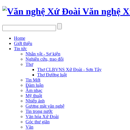
Văn nghệ X
Home
Giới thiệu
Tin tức
Nhân vật - Sự kiện
Nghiên cứu, trao đổi
Thơ
Thơ CLBVNS Xứ Đoài - Sơn Tây
Thơ Đường luật
Tin Mới
Đàm luận
Âm nhạc
Mỹ thuật
Nhiếp ảnh
Gương mặt văn nghệ
Tin trong nước
Văn hóa Xứ Đoài
Góc thư giãn
Văn