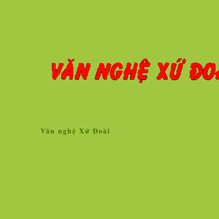
Văn nghệ Xứ Đoài
Home
Giới thiệu
Tin tức
Liên kết site
Thăm dò ý kiến
L
»
Tin tức
Nhân vật - Sự kiện
Nghiên cứu, trao 
Ngọc Hà vẫn lộng lẫy hoa tươi!
Vì sao vắc xin chố
người chịu thử thì
Hình ảnh cô