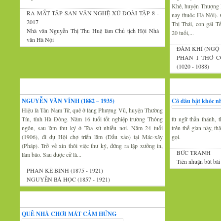
Khê, huyện Thượng 
RA MẮT TẬP SAN VĂN NGHỆ XỨ ĐOÀI TẬP 8 -
nay thuộc Hà Nội).
2017
Thị Thái, con gái 
Nhà văn Nguyễn Thị Thu Huệ làm Chủ tịch Hội Nhà
20 tuổi,...
văn Hà Nội
ĐÀM KHÍ (NGỘ 
PHẦN I THƠ C
(1020 - 1088)
Xứ Đoài văn
Văn nghệ trăm mi
NGUYỄN VĂN VĨNH (1882 – 1935)
Cô dâu bật khóc nh
Hiệu là Tân Nam Tử, quê ở làng Phượng Vũ, huyện Thường
Tín, tỉnh Hà Đông. Năm 16 tuổi tốt nghiệp trường Thông
từ ngữ thần thánh, t
ngôn, sau làm thư ký ở Tòa sứ nhiều nơi. Năm 24 tuổi
trên thế gian này, t
(1906), đi dự Hội chợ triển lãm (Đấu xảo) tại Mác-xây
gọi.
(Pháp). Trở về xin thôi việc thư ký, đứng ra lập xưởng in,
BỨC TRANH
làm báo. Sau được cử là...
Tiền nhuận bút bài
PHAN KẾ BÍNH (1875 - 1921)
NGUYỄN BÁ HỌC (1857 - 1921)
Thi thơ-Đối đáp
QUÊ NHÀ CHƠI MÁT CẢM HỨNG