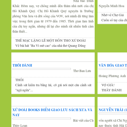
Nhà báo Đình
Khải: Hôm nay, vợ chồng mình đến thăm nhà mới của chị
Nguyễn Minh Hoa
Hồ Khánh Quý. Chị Hồ Khánh Quý nguyên là Trưởng
Nhớ về Chợ Giá
phòng Văn hóa và đời sống của VOV, nơi mình đã từng làm
Cuốn sổ tay của c
việc trong thời gian từ 1979 đến 1985. Thời gian làm lính
của chị tuy ngắn, nhưng để lại cho mình rất nhiều tình cảm
thân thiết...
THẾ MẠC LẶNG LẼ MỘT HỒN THƠ XỨ ĐOÀI
Về bài hát "Ba Vì mờ cao" của nhà thơ Quang Dũng
Góc thư giãn
Văn
THÔI ĐÀNH
VĂN HÓA GIAO 
Thơ Ban Lưu
Hoàng Phương Anh
THỔI
Cảnh sát kiểm tra bằng lái, cô gái nói một câu cảnh sát
VỢ GIÀ!
"ngã ngửa"...
THẦY ĐÁNH
Tin văn hóa văn nghệ
Xứ Đoài thơ
XỨ ĐOÀI BOOKS ĐIỂM GIAO LƯU SÁCH XƯA VÀ
NGUYỄN TRÃI (13
NAY
Bài viết của Cù
vốn người xã Chi Ng
Thùy Loan
nay thuộc tỉnh Hải 