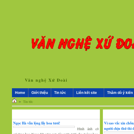
Văn nghệ Xứ Đoài
Home
Giới thiệu
Tin tức
Liên kết site
Thăm dò ý kiến
»
Tin tức
Nhân vật - Sự kiện
Nghiên cứu, trao 
Ngọc Hà vẫn lộng lẫy hoa tươi!
Vì sao vắc xin chố
người chịu thử thì
Hình ảnh cô