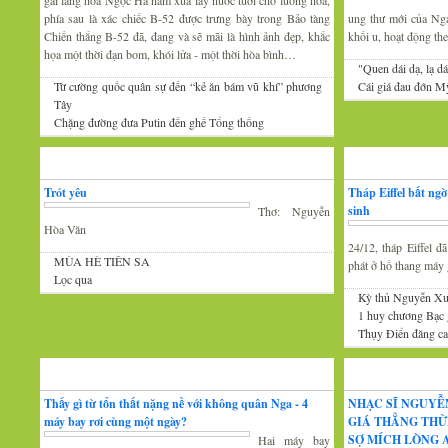
gái làng hoa Ngọc Hà năm xưa lấy nước tưới cho luống hoa,
phía sau là xác chiếc B-52 được trưng bày trong Bảo tàng
ung thư mới của Nga 
Chiến thắng B-52 đã, đang và sẽ mãi là hình ảnh đẹp, khắc
khối u, hoạt động th
họa một thời đạn bom, khói lửa - một thời hòa bình…
"Quen dái dạ, lạ dá
Từ cường quốc quân sự đến “kẻ ăn bám vũ khí” phương
Cái giá đau đớn Mỹ
Tây
Chặng đường đưa Putin đến ghế Tổng thống
Thơ
Tin Mới
Trót yêu
Tháp Eiffel bất ng
sinh
Thơ: Nguyễn
Hòa Văn
24/12, tháp Eiffel 
MÙA HÈ TIÊN SA
phát ở hố thang máy g
Lọc qua
Kỳ thủ Nguyễn Xu
1 huy chương Bạc
Thụy Điển đăng cai
Đàm luận
Âm nhạc
Thấy gì từ tổn thất nặng nề với không quân Nga - 4
NHẠC SĨ NGUYỄ
máy bay rơi cùng một ngày?
GIÁ THẲNG THỪ
SỢ MÍCH LÒNG A
Hai máy bay