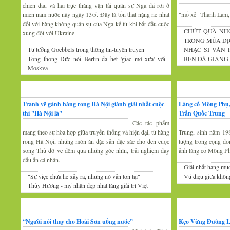
chiến đấu và hai trực thăng vận tải quân sự Nga đã rơi ở
miền nam nước này ngày 13/5. Đây là tổn thất nặng nề nhất
"mổ xẻ" Thanh Lam
đối với hàng không quân sự của Nga kể từ khi bắt đầu cuộc
CHÚT QUÀ NH
xung đột với Ukraine.
TRONG MÙA DỊ
Tư tưởng Goebbels trong thông tin-tuyên truyền
NHẠC SĨ VĂN
Tổng thống Đức nói Berlin đã hết 'giấc mơ xưa' với
BẾN ĐÀ GIANG
Moskva
Mỹ thuật
Nhiếp ảnh
Tranh vẽ gánh hàng rong Hà Nội giành giải nhất cuộc
Làng cổ Mông Phụ,
thi ''Hà Nội là''
Trần Quốc Trung
Các tác phẩm
mang theo sự hòa hợp giữa truyền thống và hiện đại, từ hàng
Trung, sinh năm 19
rong Hà Nội, những món ăn đặc sản đặc sắc cho đến cuộc
tượng trong cộng đồ
sống Thủ đô về đêm qua những góc nhìn, trải nghiệm đầy
ảnh làng cổ Mông P
dấu ấn cá nhân.
Giải nhất hạng mụ
"Sự việc chưa hề xảy ra, nhưng nó vẫn tồn tại"
Vũ điệu giữa khôn
Thủy Hương - mỹ nhân đẹp nhất làng giải trí Việt
Gương mặt văn nghệ
Văn hóa Xứ Đoài
“Người nói thay cho Hoài Sơn uống nước”
Kẹo Vừng Đường 