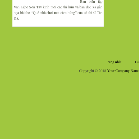
Ban biên tập
Văn nghệ Sơn Tây kính mời các thi hữu và bạn đọc xa gần
họa bài thơ “Quê nhà chơi mát cảm hứng” của cố thi sĩ Tản
Đà.
Trang nhất
Gi
Copyright © 2048
Your Company Nam