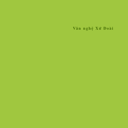
Văn nghệ Xứ Đoài
Home
Giới thiệu
Tin tức
Liê
»
Tin tức
Nhân vật - Sự kiện
Ngọc Hà vẫn lộng lẫy hoa tươi!
Hì