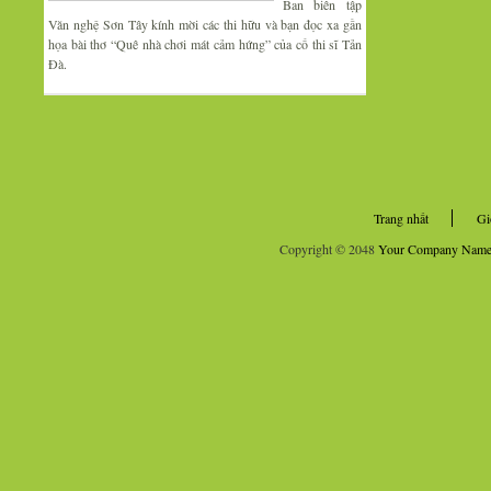
Ban biên tập
Văn nghệ Sơn Tây kính mời các thi hữu và bạn đọc xa gần
họa bài thơ “Quê nhà chơi mát cảm hứng” của cố thi sĩ Tản
Đà.
Trang nhất
Gi
Copyright © 2048
Your Company Nam