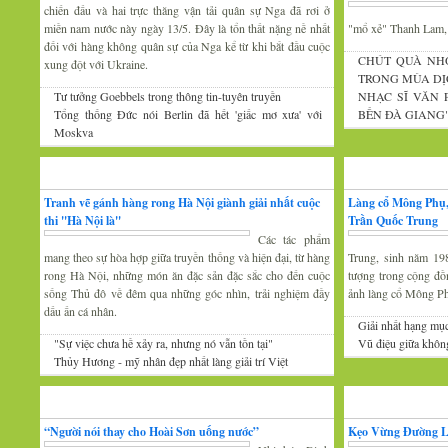
chiến đấu và hai trực thăng vận tải quân sự Nga đã rơi ở
miền nam nước này ngày 13/5. Đây là tổn thất nặng nề nhất
"mổ xẻ" Thanh Lam
đối với hàng không quân sự của Nga kể từ khi bắt đầu cuộc
CHÚT QUÀ NH
xung đột với Ukraine.
TRONG MÙA DỊ
Tư tưởng Goebbels trong thông tin-tuyên truyền
NHẠC SĨ VĂN
Tổng thống Đức nói Berlin đã hết 'giấc mơ xưa' với
BẾN ĐÀ GIANG
Moskva
Mỹ thuật
Nhiếp ảnh
Tranh vẽ gánh hàng rong Hà Nội giành giải nhất cuộc
Làng cổ Mông Phụ,
thi ''Hà Nội là''
Trần Quốc Trung
Các tác phẩm
mang theo sự hòa hợp giữa truyền thống và hiện đại, từ hàng
Trung, sinh năm 19
rong Hà Nội, những món ăn đặc sản đặc sắc cho đến cuộc
tượng trong cộng đồ
sống Thủ đô về đêm qua những góc nhìn, trải nghiệm đầy
ảnh làng cổ Mông P
dấu ấn cá nhân.
Giải nhất hạng mụ
"Sự việc chưa hề xảy ra, nhưng nó vẫn tồn tại"
Vũ điệu giữa khôn
Thủy Hương - mỹ nhân đẹp nhất làng giải trí Việt
Gương mặt văn nghệ
Văn hóa Xứ Đoài
“Người nói thay cho Hoài Sơn uống nước”
Kẹo Vừng Đường 