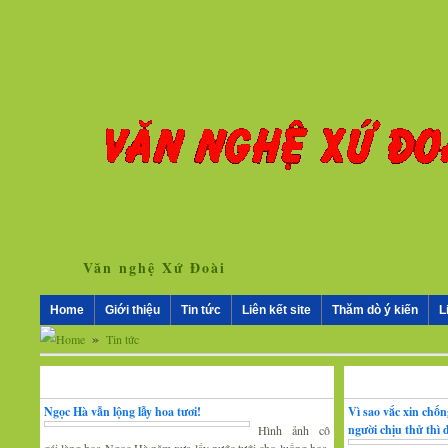
Văn nghệ Xứ Đoài
Home
Giới thiệu
Tin tức
Liên kết site
Thăm dò ý kiến
L
»
Tin tức
Nhân vật - Sự kiện
Nghiên cứu, trao 
Ngọc Hà vẫn lộng lẫy hoa tươi!
Vì sao vắc xin chố
người chịu thử thì
Hình ảnh cô