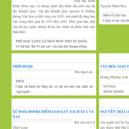
Nhà báo Đình
Khải: Hôm nay, vợ chồng mình đến thăm nhà mới của chị
Nguyễn Minh Hoa
Hồ Khánh Quý. Chị Hồ Khánh Quý nguyên là Trưởng
Nhớ về Chợ Giá
phòng Văn hóa và đời sống của VOV, nơi mình đã từng làm
Cuốn sổ tay của c
việc trong thời gian từ 1979 đến 1985. Thời gian làm lính
của chị tuy ngắn, nhưng để lại cho mình rất nhiều tình cảm
thân thiết...
THẾ MẠC LẶNG LẼ MỘT HỒN THƠ XỨ ĐOÀI
Về bài hát "Ba Vì mờ cao" của nhà thơ Quang Dũng
Góc thư giãn
Văn
THÔI ĐÀNH
VĂN HÓA GIAO 
Thơ Ban Lưu
Hoàng Phương Anh
THỔI
Cảnh sát kiểm tra bằng lái, cô gái nói một câu cảnh sát
VỢ GIÀ!
"ngã ngửa"...
THẦY ĐÁNH
Tin văn hóa văn nghệ
Xứ Đoài thơ
XỨ ĐOÀI BOOKS ĐIỂM GIAO LƯU SÁCH XƯA VÀ
NGUYỄN TRÃI (13
NAY
Bài viết của Cù
vốn người xã Chi Ng
Thùy Loan
nay thuộc tỉnh Hải 