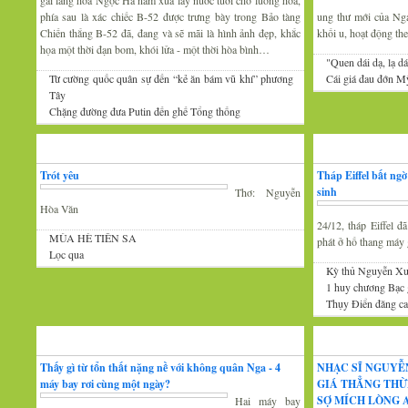
gái làng hoa Ngọc Hà năm xưa lấy nước tưới cho luống hoa,
phía sau là xác chiếc B-52 được trưng bày trong Bảo tàng
ung thư mới của Nga 
Chiến thắng B-52 đã, đang và sẽ mãi là hình ảnh đẹp, khắc
khối u, hoạt động th
họa một thời đạn bom, khói lửa - một thời hòa bình…
"Quen dái dạ, lạ dá
Từ cường quốc quân sự đến “kẻ ăn bám vũ khí” phương
Cái giá đau đớn Mỹ
Tây
Chặng đường đưa Putin đến ghế Tổng thống
Thơ
Tin Mới
Trót yêu
Tháp Eiffel bất ng
sinh
Thơ: Nguyễn
Hòa Văn
24/12, tháp Eiffel 
MÙA HÈ TIÊN SA
phát ở hố thang máy g
Lọc qua
Kỳ thủ Nguyễn Xu
1 huy chương Bạc
Thụy Điển đăng cai
Đàm luận
Âm nhạc
Thấy gì từ tổn thất nặng nề với không quân Nga - 4
NHẠC SĨ NGUYỄ
máy bay rơi cùng một ngày?
GIÁ THẲNG THỪ
SỢ MÍCH LÒNG A
Hai máy bay