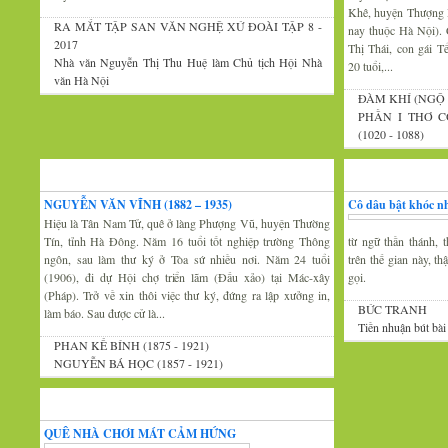
Khê, huyện Thượng 
RA MẮT TẬP SAN VĂN NGHỆ XỨ ĐOÀI TẬP 8 -
nay thuộc Hà Nội).
2017
Thị Thái, con gái 
Nhà văn Nguyễn Thị Thu Huệ làm Chủ tịch Hội Nhà
20 tuổi,...
văn Hà Nội
ĐÀM KHÍ (NGỘ 
PHẦN I THƠ C
(1020 - 1088)
Xứ Đoài văn
Văn nghệ trăm mi
NGUYỄN VĂN VĨNH (1882 – 1935)
Cô dâu bật khóc nh
Hiệu là Tân Nam Tử, quê ở làng Phượng Vũ, huyện Thường
Tín, tỉnh Hà Đông. Năm 16 tuổi tốt nghiệp trường Thông
từ ngữ thần thánh, t
ngôn, sau làm thư ký ở Tòa sứ nhiều nơi. Năm 24 tuổi
trên thế gian này, t
(1906), đi dự Hội chợ triển lãm (Đấu xảo) tại Mác-xây
gọi.
(Pháp). Trở về xin thôi việc thư ký, đứng ra lập xưởng in,
BỨC TRANH
làm báo. Sau được cử là...
Tiền nhuận bút bài
PHAN KẾ BÍNH (1875 - 1921)
NGUYỄN BÁ HỌC (1857 - 1921)
Thi thơ-Đối đáp
QUÊ NHÀ CHƠI MÁT CẢM HỨNG