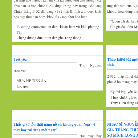
gái làng hoa Ngọc Hà năm xưa lấy nước tưới cho luống hoa,
phía sau là xác chiếc B-52 được trưng bày trong Bảo tàng
ung thư mới của Nga 
Chiến thắng B-52 đã, đang và sẽ mãi là hình ảnh đẹp, khắc
khối u, hoạt động th
họa một thời đạn bom, khói lửa - một thời hòa bình…
"Quen dái dạ, lạ dá
Từ cường quốc quân sự đến “kẻ ăn bám vũ khí” phương
Cái giá đau đớn Mỹ
Tây
Chặng đường đưa Putin đến ghế Tổng thống
Thơ
Tin Mới
Trót yêu
Tháp Eiffel bất ng
sinh
Thơ: Nguyễn
Hòa Văn
24/12, tháp Eiffel 
MÙA HÈ TIÊN SA
phát ở hố thang máy g
Lọc qua
Kỳ thủ Nguyễn Xu
1 huy chương Bạc
Thụy Điển đăng cai
Đàm luận
Âm nhạc
Thấy gì từ tổn thất nặng nề với không quân Nga - 4
NHẠC SĨ NGUYỄ
máy bay rơi cùng một ngày?
GIÁ THẲNG THỪ
SỢ MÍCH LÒNG A
Hai máy bay