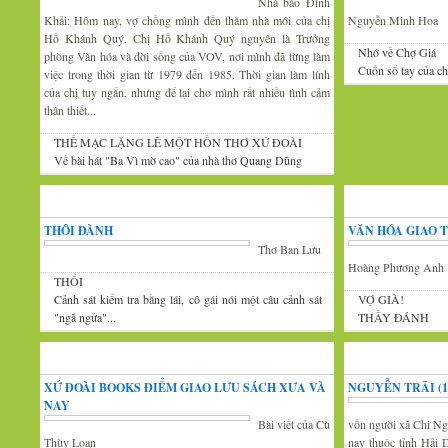
Nhà báo Đình
Khải: Hôm nay, vợ chồng mình đến thăm nhà mới của chị
Nguyễn Minh Hoa
Hồ Khánh Quý. Chị Hồ Khánh Quý nguyên là Trưởng
Nhớ về Chợ Giá
phòng Văn hóa và đời sống của VOV, nơi mình đã từng làm
Cuốn sổ tay của c
việc trong thời gian từ 1979 đến 1985. Thời gian làm lính
của chị tuy ngắn, nhưng để lại cho mình rất nhiều tình cảm
thân thiết...
THẾ MẠC LẶNG LẼ MỘT HỒN THƠ XỨ ĐOÀI
Về bài hát "Ba Vì mờ cao" của nhà thơ Quang Dũng
Góc thư giãn
Văn
THÔI ĐÀNH
VĂN HÓA GIAO 
Thơ Ban Lưu
Hoàng Phương Anh
THỔI
Cảnh sát kiểm tra bằng lái, cô gái nói một câu cảnh sát
VỢ GIÀ!
"ngã ngửa"...
THẦY ĐÁNH
Tin văn hóa văn nghệ
Xứ Đoài thơ
XỨ ĐOÀI BOOKS ĐIỂM GIAO LƯU SÁCH XƯA VÀ
NGUYỄN TRÃI (13
NAY
Bài viết của Cù
vốn người xã Chi Ng
Thùy Loan
nay thuộc tỉnh Hải 