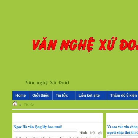
Văn nghệ Xứ Đoài
Home
Giới thiệu
Tin tức
Liên kết site
Thăm dò ý kiến
»
Tin tức
Nhân vật - Sự kiện
Nghiên cứu, trao 
Ngọc Hà vẫn lộng lẫy hoa tươi!
Vì sao vắc xin chố
người chịu thử thì
Hình ảnh cô