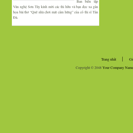
Ban biên tập
Văn nghệ Sơn Tây kính mời các thi hữu và bạn đọc xa gần
họa bài thơ “Quê nhà chơi mát cảm hứng” của cố thi sĩ Tản
Đà.
Trang nhất
Gi
Copyright © 2048
Your Company Nam