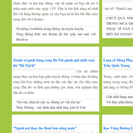
chiến đấu và hai trực thăng vận tải quân sự Nga đã rơi ở
miền nam nước này ngày 13/5. Đây là tổn thất nặng nề nhất
"mổ xẻ" Thanh Lam
đối với hàng không quân sự của Nga kể từ khi bắt đầu cuộc
CHÚT QUÀ NH
xung đột với Ukraine.
TRONG MÙA DỊ
Tư tưởng Goebbels trong thông tin-tuyên truyền
NHẠC SĨ VĂN
Tổng thống Đức nói Berlin đã hết 'giấc mơ xưa' với
BẾN ĐÀ GIANG
Moskva
Mỹ thuật
Nhiếp ảnh
Tranh vẽ gánh hàng rong Hà Nội giành giải nhất cuộc
Làng cổ Mông Phụ,
thi ''Hà Nội là''
Trần Quốc Trung
Các tác phẩm
mang theo sự hòa hợp giữa truyền thống và hiện đại, từ hàng
Trung, sinh năm 19
rong Hà Nội, những món ăn đặc sản đặc sắc cho đến cuộc
tượng trong cộng đồ
sống Thủ đô về đêm qua những góc nhìn, trải nghiệm đầy
ảnh làng cổ Mông P
dấu ấn cá nhân.
Giải nhất hạng mụ
"Sự việc chưa hề xảy ra, nhưng nó vẫn tồn tại"
Vũ điệu giữa khôn
Thủy Hương - mỹ nhân đẹp nhất làng giải trí Việt
Gương mặt văn nghệ
Văn hóa Xứ Đoài
“Người nói thay cho Hoài Sơn uống nước”
Kẹo Vừng Đường 