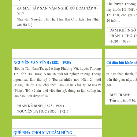
Khê, huyện Thượng 
RA MẮT TẬP SAN VĂN NGHỆ XỨ ĐOÀI TẬP 8 -
nay thuộc Hà Nội).
2017
Thị Thái, con gái 
Nhà văn Nguyễn Thị Thu Huệ làm Chủ tịch Hội Nhà
20 tuổi,...
văn Hà Nội
ĐÀM KHÍ (NGỘ 
PHẦN I THƠ C
(1020 - 1088)
Xứ Đoài văn
Văn nghệ trăm mi
NGUYỄN VĂN VĨNH (1882 – 1935)
Cô dâu bật khóc nh
Hiệu là Tân Nam Tử, quê ở làng Phượng Vũ, huyện Thường
Tín, tỉnh Hà Đông. Năm 16 tuổi tốt nghiệp trường Thông
từ ngữ thần thánh, t
ngôn, sau làm thư ký ở Tòa sứ nhiều nơi. Năm 24 tuổi
trên thế gian này, t
(1906), đi dự Hội chợ triển lãm (Đấu xảo) tại Mác-xây
gọi.
(Pháp). Trở về xin thôi việc thư ký, đứng ra lập xưởng in,
BỨC TRANH
làm báo. Sau được cử là...
Tiền nhuận bút bài
PHAN KẾ BÍNH (1875 - 1921)
NGUYỄN BÁ HỌC (1857 - 1921)
Thi thơ-Đối đáp
QUÊ NHÀ CHƠI MÁT CẢM HỨNG