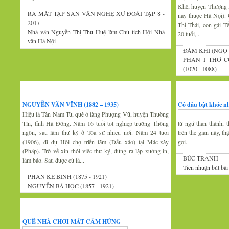
Khê, huyện Thượng 
RA MẮT TẬP SAN VĂN NGHỆ XỨ ĐOÀI TẬP 8 -
nay thuộc Hà Nội).
2017
Thị Thái, con gái 
Nhà văn Nguyễn Thị Thu Huệ làm Chủ tịch Hội Nhà
20 tuổi,...
văn Hà Nội
ĐÀM KHÍ (NGỘ 
PHẦN I THƠ C
(1020 - 1088)
Xứ Đoài văn
Văn nghệ trăm mi
NGUYỄN VĂN VĨNH (1882 – 1935)
Cô dâu bật khóc nh
Hiệu là Tân Nam Tử, quê ở làng Phượng Vũ, huyện Thường
Tín, tỉnh Hà Đông. Năm 16 tuổi tốt nghiệp trường Thông
từ ngữ thần thánh, t
ngôn, sau làm thư ký ở Tòa sứ nhiều nơi. Năm 24 tuổi
trên thế gian này, t
(1906), đi dự Hội chợ triển lãm (Đấu xảo) tại Mác-xây
gọi.
(Pháp). Trở về xin thôi việc thư ký, đứng ra lập xưởng in,
BỨC TRANH
làm báo. Sau được cử là...
Tiền nhuận bút bài
PHAN KẾ BÍNH (1875 - 1921)
NGUYỄN BÁ HỌC (1857 - 1921)
Thi thơ-Đối đáp
QUÊ NHÀ CHƠI MÁT CẢM HỨNG