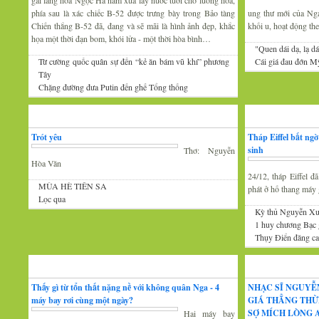
gái làng hoa Ngọc Hà năm xưa lấy nước tưới cho luống hoa,
phía sau là xác chiếc B-52 được trưng bày trong Bảo tàng
ung thư mới của Nga 
Chiến thắng B-52 đã, đang và sẽ mãi là hình ảnh đẹp, khắc
khối u, hoạt động th
họa một thời đạn bom, khói lửa - một thời hòa bình…
"Quen dái dạ, lạ dá
Từ cường quốc quân sự đến “kẻ ăn bám vũ khí” phương
Cái giá đau đớn Mỹ
Tây
Chặng đường đưa Putin đến ghế Tổng thống
Thơ
Tin Mới
Trót yêu
Tháp Eiffel bất ng
sinh
Thơ: Nguyễn
Hòa Văn
24/12, tháp Eiffel 
MÙA HÈ TIÊN SA
phát ở hố thang máy g
Lọc qua
Kỳ thủ Nguyễn Xu
1 huy chương Bạc
Thụy Điển đăng cai
Đàm luận
Âm nhạc
Thấy gì từ tổn thất nặng nề với không quân Nga - 4
NHẠC SĨ NGUYỄ
máy bay rơi cùng một ngày?
GIÁ THẲNG THỪ
SỢ MÍCH LÒNG A
Hai máy bay