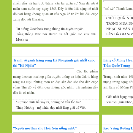
chiến đấu và hai trực thăng vận tải quân sự Nga đã rơi ở
miền nam nước này ngày 13/5. Đây là tổn thất nặng nề nhất
"mổ xẻ" Thanh Lam
đối với hàng không quân sự của Nga kể từ khi bắt đầu cuộc
CHÚT QUÀ NH
xung đột với Ukraine.
TRONG MÙA DỊ
Tư tưởng Goebbels trong thông tin-tuyên truyền
NHẠC SĨ VĂN
Tổng thống Đức nói Berlin đã hết 'giấc mơ xưa' với
BẾN ĐÀ GIANG
Moskva
Mỹ thuật
Nhiếp ảnh
Tranh vẽ gánh hàng rong Hà Nội giành giải nhất cuộc
Làng cổ Mông Phụ,
thi ''Hà Nội là''
Trần Quốc Trung
Các tác phẩm
mang theo sự hòa hợp giữa truyền thống và hiện đại, từ hàng
Trung, sinh năm 19
rong Hà Nội, những món ăn đặc sản đặc sắc cho đến cuộc
tượng trong cộng đồ
sống Thủ đô về đêm qua những góc nhìn, trải nghiệm đầy
ảnh làng cổ Mông P
dấu ấn cá nhân.
Giải nhất hạng mụ
"Sự việc chưa hề xảy ra, nhưng nó vẫn tồn tại"
Vũ điệu giữa khôn
Thủy Hương - mỹ nhân đẹp nhất làng giải trí Việt
Gương mặt văn nghệ
Văn hóa Xứ Đoài
“Người nói thay cho Hoài Sơn uống nước”
Kẹo Vừng Đường 