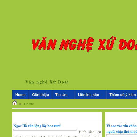
Văn nghệ Xứ Đoài
Home
Giới thiệu
Tin tức
Liên kết site
Thăm dò ý kiến
»
Tin tức
Nhân vật - Sự kiện
Nghiên cứu, trao 
Ngọc Hà vẫn lộng lẫy hoa tươi!
Vì sao vắc xin chố
người chịu thử thì
Hình ảnh cô