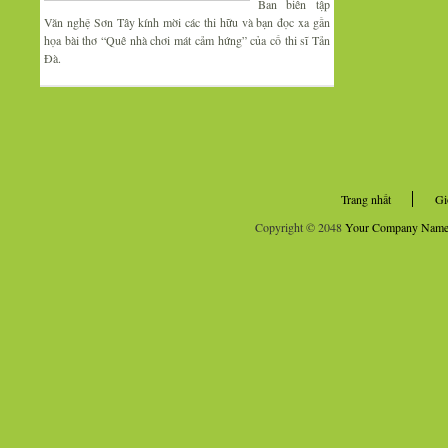
Ban biên tập
Văn nghệ Sơn Tây kính mời các thi hữu và bạn đọc xa gần
họa bài thơ “Quê nhà chơi mát cảm hứng” của cố thi sĩ Tản
Đà.
Trang nhất
Gi
Copyright © 2048
Your Company Nam