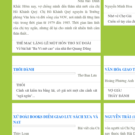
Nhà báo Đình
Khải: Hôm nay, vợ chồng mình đến thăm nhà mới của chị
Nguyễn Minh Hoa
Hồ Khánh Quý. Chị Hồ Khánh Quý nguyên là Trưởng
Nhớ về Chợ Giá
phòng Văn hóa và đời sống của VOV, nơi mình đã từng làm
Cuốn sổ tay của c
việc trong thời gian từ 1979 đến 1985. Thời gian làm lính
của chị tuy ngắn, nhưng để lại cho mình rất nhiều tình cảm
thân thiết...
THẾ MẠC LẶNG LẼ MỘT HỒN THƠ XỨ ĐOÀI
Về bài hát "Ba Vì mờ cao" của nhà thơ Quang Dũng
Góc thư giãn
Văn
THÔI ĐÀNH
VĂN HÓA GIAO 
Thơ Ban Lưu
Hoàng Phương Anh
THỔI
Cảnh sát kiểm tra bằng lái, cô gái nói một câu cảnh sát
VỢ GIÀ!
"ngã ngửa"...
THẦY ĐÁNH
Tin văn hóa văn nghệ
Xứ Đoài thơ
XỨ ĐOÀI BOOKS ĐIỂM GIAO LƯU SÁCH XƯA VÀ
NGUYỄN TRÃI (13
NAY
Bài viết của Cù
vốn người xã Chi Ng
Thùy Loan
nay thuộc tỉnh Hải 