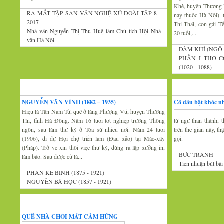
Khê, huyện Thượng 
RA MẮT TẬP SAN VĂN NGHỆ XỨ ĐOÀI TẬP 8 -
nay thuộc Hà Nội).
2017
Thị Thái, con gái 
Nhà văn Nguyễn Thị Thu Huệ làm Chủ tịch Hội Nhà
20 tuổi,...
văn Hà Nội
ĐÀM KHÍ (NGỘ 
PHẦN I THƠ C
(1020 - 1088)
Xứ Đoài văn
Văn nghệ trăm mi
NGUYỄN VĂN VĨNH (1882 – 1935)
Cô dâu bật khóc nh
Hiệu là Tân Nam Tử, quê ở làng Phượng Vũ, huyện Thường
Tín, tỉnh Hà Đông. Năm 16 tuổi tốt nghiệp trường Thông
từ ngữ thần thánh, t
ngôn, sau làm thư ký ở Tòa sứ nhiều nơi. Năm 24 tuổi
trên thế gian này, t
(1906), đi dự Hội chợ triển lãm (Đấu xảo) tại Mác-xây
gọi.
(Pháp). Trở về xin thôi việc thư ký, đứng ra lập xưởng in,
BỨC TRANH
làm báo. Sau được cử là...
Tiền nhuận bút bài
PHAN KẾ BÍNH (1875 - 1921)
NGUYỄN BÁ HỌC (1857 - 1921)
Thi thơ-Đối đáp
QUÊ NHÀ CHƠI MÁT CẢM HỨNG