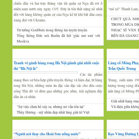
chiến đấu và hai trực thăng vận tải quân sự Nga đã rơi ở
miền nam nước này ngày 13/5. Đây là tổn thất nặng nề nhất
"mổ xẻ" Thanh Lam
đối với hàng không quân sự của Nga kể từ khi bắt đầu cuộc
CHÚT QUÀ NH
xung đột với Ukraine.
TRONG MÙA DỊ
Tư tưởng Goebbels trong thông tin-tuyên truyền
NHẠC SĨ VĂN
Tổng thống Đức nói Berlin đã hết 'giấc mơ xưa' với
BẾN ĐÀ GIANG
Moskva
Mỹ thuật
Nhiếp ảnh
Tranh vẽ gánh hàng rong Hà Nội giành giải nhất cuộc
Làng cổ Mông Phụ,
thi ''Hà Nội là''
Trần Quốc Trung
Các tác phẩm
mang theo sự hòa hợp giữa truyền thống và hiện đại, từ hàng
Trung, sinh năm 19
rong Hà Nội, những món ăn đặc sản đặc sắc cho đến cuộc
tượng trong cộng đồ
sống Thủ đô về đêm qua những góc nhìn, trải nghiệm đầy
ảnh làng cổ Mông P
dấu ấn cá nhân.
Giải nhất hạng mụ
"Sự việc chưa hề xảy ra, nhưng nó vẫn tồn tại"
Vũ điệu giữa khôn
Thủy Hương - mỹ nhân đẹp nhất làng giải trí Việt
Gương mặt văn nghệ
Văn hóa Xứ Đoài
“Người nói thay cho Hoài Sơn uống nước”
Kẹo Vừng Đường 