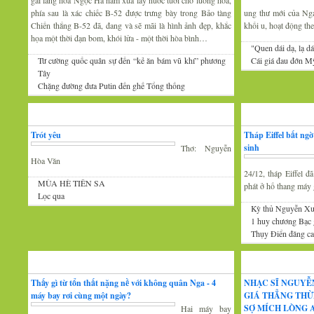
gái làng hoa Ngọc Hà năm xưa lấy nước tưới cho luống hoa,
phía sau là xác chiếc B-52 được trưng bày trong Bảo tàng
ung thư mới của Nga 
Chiến thắng B-52 đã, đang và sẽ mãi là hình ảnh đẹp, khắc
khối u, hoạt động th
họa một thời đạn bom, khói lửa - một thời hòa bình…
"Quen dái dạ, lạ dá
Từ cường quốc quân sự đến “kẻ ăn bám vũ khí” phương
Cái giá đau đớn Mỹ
Tây
Chặng đường đưa Putin đến ghế Tổng thống
Thơ
Tin Mới
Trót yêu
Tháp Eiffel bất ng
sinh
Thơ: Nguyễn
Hòa Văn
24/12, tháp Eiffel 
MÙA HÈ TIÊN SA
phát ở hố thang máy g
Lọc qua
Kỳ thủ Nguyễn Xu
1 huy chương Bạc
Thụy Điển đăng cai
Đàm luận
Âm nhạc
Thấy gì từ tổn thất nặng nề với không quân Nga - 4
NHẠC SĨ NGUYỄ
máy bay rơi cùng một ngày?
GIÁ THẲNG THỪ
SỢ MÍCH LÒNG A
Hai máy bay