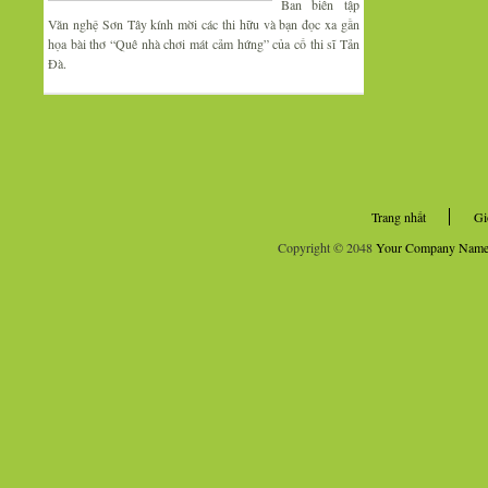
Ban biên tập
Văn nghệ Sơn Tây kính mời các thi hữu và bạn đọc xa gần
họa bài thơ “Quê nhà chơi mát cảm hứng” của cố thi sĩ Tản
Đà.
Trang nhất
Gi
Copyright © 2048
Your Company Nam