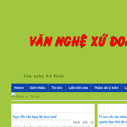
Văn nghệ Xứ Đoài
Home
Giới thiệu
Tin tức
Liên kết site
Thăm dò ý kiến
L
»
Tin tức
Nhân vật - Sự kiện
Nghiên cứu, trao 
Ngọc Hà vẫn lộng lẫy hoa tươi!
Vì sao vắc xin chố
người chịu thử thì
Hình ảnh cô