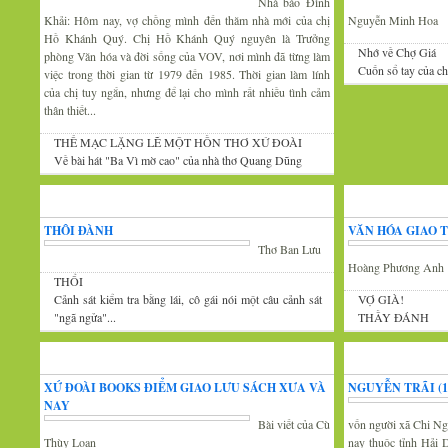
Nhà báo Đình
Khải: Hôm nay, vợ chồng mình đến thăm nhà mới của chị
Nguyễn Minh Hoa
Hồ Khánh Quý. Chị Hồ Khánh Quý nguyên là Trưởng
Nhớ về Chợ Giá
phòng Văn hóa và đời sống của VOV, nơi mình đã từng làm
Cuốn sổ tay của c
việc trong thời gian từ 1979 đến 1985. Thời gian làm lính
của chị tuy ngắn, nhưng để lại cho mình rất nhiều tình cảm
thân thiết...
THẾ MẠC LẶNG LẼ MỘT HỒN THƠ XỨ ĐOÀI
Về bài hát "Ba Vì mờ cao" của nhà thơ Quang Dũng
Góc thư giãn
Văn
THÔI ĐÀNH
VĂN HÓA GIAO 
Thơ Ban Lưu
Hoàng Phương Anh
THỔI
Cảnh sát kiểm tra bằng lái, cô gái nói một câu cảnh sát
VỢ GIÀ!
"ngã ngửa"...
THẦY ĐÁNH
Tin văn hóa văn nghệ
Xứ Đoài thơ
XỨ ĐOÀI BOOKS ĐIỂM GIAO LƯU SÁCH XƯA VÀ
NGUYỄN TRÃI (13
NAY
Bài viết của Cù
vốn người xã Chi Ng
Thùy Loan
nay thuộc tỉnh Hải 