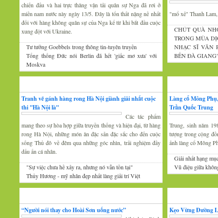
chiến đấu và hai trực thăng vận tải quân sự Nga đã rơi ở
miền nam nước này ngày 13/5. Đây là tổn thất nặng nề nhất
"mổ xẻ" Thanh Lam
đối với hàng không quân sự của Nga kể từ khi bắt đầu cuộc
CHÚT QUÀ NH
xung đột với Ukraine.
TRONG MÙA DỊ
Tư tưởng Goebbels trong thông tin-tuyên truyền
NHẠC SĨ VĂN
Tổng thống Đức nói Berlin đã hết 'giấc mơ xưa' với
BẾN ĐÀ GIANG
Moskva
Mỹ thuật
Nhiếp ảnh
Tranh vẽ gánh hàng rong Hà Nội giành giải nhất cuộc
Làng cổ Mông Phụ,
thi ''Hà Nội là''
Trần Quốc Trung
Các tác phẩm
mang theo sự hòa hợp giữa truyền thống và hiện đại, từ hàng
Trung, sinh năm 19
rong Hà Nội, những món ăn đặc sản đặc sắc cho đến cuộc
tượng trong cộng đồ
sống Thủ đô về đêm qua những góc nhìn, trải nghiệm đầy
ảnh làng cổ Mông P
dấu ấn cá nhân.
Giải nhất hạng mụ
"Sự việc chưa hề xảy ra, nhưng nó vẫn tồn tại"
Vũ điệu giữa khôn
Thủy Hương - mỹ nhân đẹp nhất làng giải trí Việt
Gương mặt văn nghệ
Văn hóa Xứ Đoài
“Người nói thay cho Hoài Sơn uống nước”
Kẹo Vừng Đường 