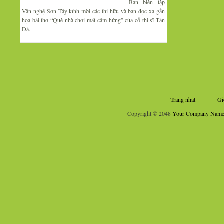
Ban biên tập
Văn nghệ Sơn Tây kính mời các thi hữu và bạn đọc xa gần
họa bài thơ “Quê nhà chơi mát cảm hứng” của cố thi sĩ Tản
Đà.
Trang nhất
Gi
Copyright © 2048
Your Company Nam