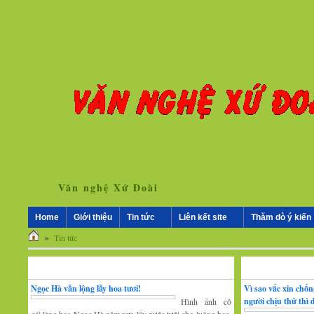
Văn nghệ Xứ Đoài
Home
Giới thiệu
Tin tức
Liên kết site
Thăm dò ý kiến
»
Tin tức
Nhân vật - Sự kiện
Nghiên cứu, trao 
Ngọc Hà vẫn lộng lẫy hoa tươi!
Vì sao vắc xin chố
người chịu thử thì
Hình ảnh cô