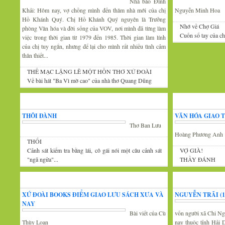
Nhà báo Đình
Khải: Hôm nay, vợ chồng mình đến thăm nhà mới của chị
Nguyễn Minh Hoa
Hồ Khánh Quý. Chị Hồ Khánh Quý nguyên là Trưởng
Nhớ về Chợ Giá
phòng Văn hóa và đời sống của VOV, nơi mình đã từng làm
Cuốn sổ tay của c
việc trong thời gian từ 1979 đến 1985. Thời gian làm lính
của chị tuy ngắn, nhưng để lại cho mình rất nhiều tình cảm
thân thiết...
THẾ MẠC LẶNG LẼ MỘT HỒN THƠ XỨ ĐOÀI
Về bài hát "Ba Vì mờ cao" của nhà thơ Quang Dũng
Góc thư giãn
Văn
THÔI ĐÀNH
VĂN HÓA GIAO 
Thơ Ban Lưu
Hoàng Phương Anh
THỔI
Cảnh sát kiểm tra bằng lái, cô gái nói một câu cảnh sát
VỢ GIÀ!
"ngã ngửa"...
THẦY ĐÁNH
Tin văn hóa văn nghệ
Xứ Đoài thơ
XỨ ĐOÀI BOOKS ĐIỂM GIAO LƯU SÁCH XƯA VÀ
NGUYỄN TRÃI (13
NAY
Bài viết của Cù
vốn người xã Chi Ng
Thùy Loan
nay thuộc tỉnh Hải 