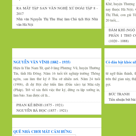
Khê, huyện Thượng 
RA MẮT TẬP SAN VĂN NGHỆ XỨ ĐOÀI TẬP 8 -
nay thuộc Hà Nội).
2017
Thị Thái, con gái 
Nhà văn Nguyễn Thị Thu Huệ làm Chủ tịch Hội Nhà
20 tuổi,...
văn Hà Nội
ĐÀM KHÍ (NGỘ 
PHẦN I THƠ C
(1020 - 1088)
Xứ Đoài văn
Văn nghệ trăm mi
NGUYỄN VĂN VĨNH (1882 – 1935)
Cô dâu bật khóc nh
Hiệu là Tân Nam Tử, quê ở làng Phượng Vũ, huyện Thường
Tín, tỉnh Hà Đông. Năm 16 tuổi tốt nghiệp trường Thông
từ ngữ thần thánh, t
ngôn, sau làm thư ký ở Tòa sứ nhiều nơi. Năm 24 tuổi
trên thế gian này, t
(1906), đi dự Hội chợ triển lãm (Đấu xảo) tại Mác-xây
gọi.
(Pháp). Trở về xin thôi việc thư ký, đứng ra lập xưởng in,
BỨC TRANH
làm báo. Sau được cử là...
Tiền nhuận bút bài
PHAN KẾ BÍNH (1875 - 1921)
NGUYỄN BÁ HỌC (1857 - 1921)
Thi thơ-Đối đáp
QUÊ NHÀ CHƠI MÁT CẢM HỨNG