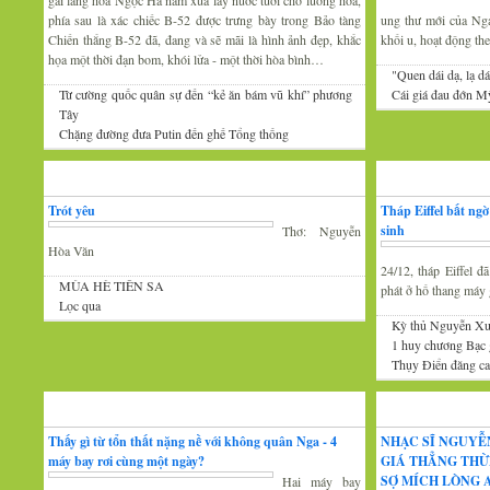
gái làng hoa Ngọc Hà năm xưa lấy nước tưới cho luống hoa,
phía sau là xác chiếc B-52 được trưng bày trong Bảo tàng
ung thư mới của Nga 
Chiến thắng B-52 đã, đang và sẽ mãi là hình ảnh đẹp, khắc
khối u, hoạt động th
họa một thời đạn bom, khói lửa - một thời hòa bình…
"Quen dái dạ, lạ dá
Từ cường quốc quân sự đến “kẻ ăn bám vũ khí” phương
Cái giá đau đớn Mỹ
Tây
Chặng đường đưa Putin đến ghế Tổng thống
Thơ
Tin Mới
Trót yêu
Tháp Eiffel bất ng
sinh
Thơ: Nguyễn
Hòa Văn
24/12, tháp Eiffel 
MÙA HÈ TIÊN SA
phát ở hố thang máy g
Lọc qua
Kỳ thủ Nguyễn Xu
1 huy chương Bạc
Thụy Điển đăng cai
Đàm luận
Âm nhạc
Thấy gì từ tổn thất nặng nề với không quân Nga - 4
NHẠC SĨ NGUYỄ
máy bay rơi cùng một ngày?
GIÁ THẲNG THỪ
SỢ MÍCH LÒNG A
Hai máy bay