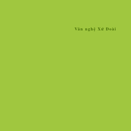
Văn nghệ Xứ Đoài
Home
Giới thiệu
Tin tức
Liên k
»
Tin tức
Nhân vật - Sự kiện
Ngọc Hà vẫn lộng lẫy hoa tươi!
Hì